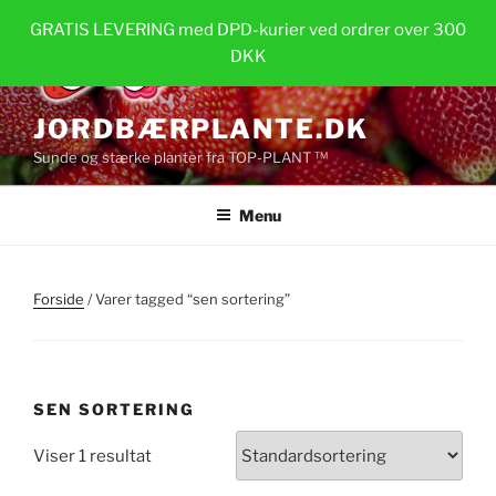
Videre
GRATIS LEVERING med DPD-kurier ved ordrer over 300
til
DKK
indhold
JORDBÆRPLANTE.DK
Sunde og stærke planter fra TOP-PLANT ™
Menu
Forside
/ Varer tagged “sen sortering”
SEN SORTERING
Viser 1 resultat