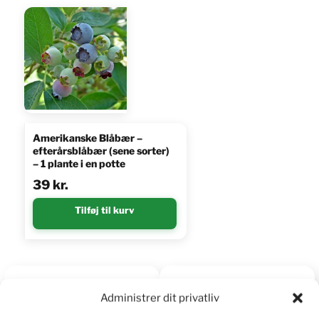
Amerikanske Blåbær –
efterårsblåbær (sene sorter)
– 1 plante i en potte
39
kr.
Tilføj til kurv
5
92%
Administrer dit privatliv