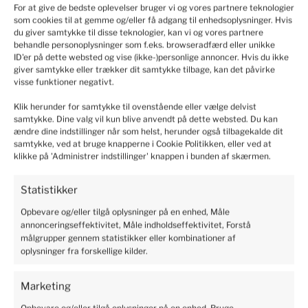
4
6%
4.9
For at give de bedste oplevelser bruger vi og vores partnere teknologier
som cookies til at gemme og/eller få adgang til enhedsoplysninger. Hvis
3
5998
customer's reviews
1%
du giver samtykke til disse teknologier, kan vi og vores partnere
from all time
behandle personoplysninger som f.eks. browseradfærd eller unikke
collected and verified by
2
1%
ID'er på dette websted og vise (ikke-)personlige annoncer. Hvis du ikke
giver samtykke eller trækker dit samtykke tilbage, kan det påvirke
1
visse funktioner negativt.
1%
Klik herunder for samtykke til ovenstående eller vælge delvist
samtykke. Dine valg vil kun blive anvendt på dette websted. Du kan
ændre dine indstillinger når som helst, herunder også tilbagekalde dit
samtykke, ved at bruge knapperne i Cookie Politikken, eller ved at
Customers reviews
klikke på 'Administrer indstillinger' knappen i bunden af skærmen.
How do we collect reviews?
filters
Statistikker
Opbevare og/eller tilgå oplysninger på en enhed, Måle
annonceringseffektivitet, Måle indholdseffektivitet, Forstå
målgrupper gennem statistikker eller kombinationer af
Marianne
verified
oplysninger fra forskellige kilder.
5
Solid and safe packaging, I recommend it.
Marketing
2024-06-10
Opbevare og/eller tilgå oplysninger på en enhed, Bruge
19
6