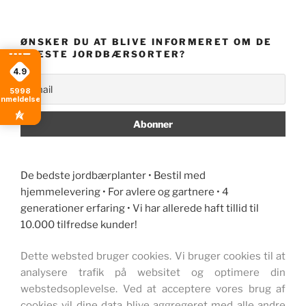
ØNSKER DU AT BLIVE INFORMERET OM DE
NYESTE JORDBÆRSORTER?
4.9
5998
anmeldelser
De bedste jordbærplanter • Bestil med
hjemmelevering • For avlere og gartnere • 4
generationer erfaring • Vi har allerede haft tillid til
10.000 tilfredse kunder!
Dette websted bruger cookies. Vi bruger cookies til at
analysere trafik på websitet og optimere din
webstedsoplevelse. Ved at acceptere vores brug af
cookies vil dine data blive aggregeret med alle andre