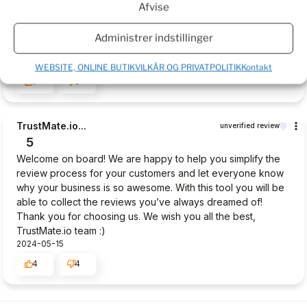
Bjarne
verified
Afvise
3
I am very excited to get the plants so I can make a real
Administrer indstillinger
review. Have waited more than a week now. To long to wait.
2024-06-03
WEBSITE, ONLINE BUTIKVILKÅR OG PRIVATPOLITIK
Kontakt
5
2
TrustMate.io...
unverified review
5
Welcome on board! We are happy to help you simplify the
review process for your customers and let everyone know
why your business is so awesome. With this tool you will be
able to collect the reviews you’ve always dreamed of!
Thank you for choosing us. We wish you all the best,
TrustMate.io team :)
2024-05-15
4
4