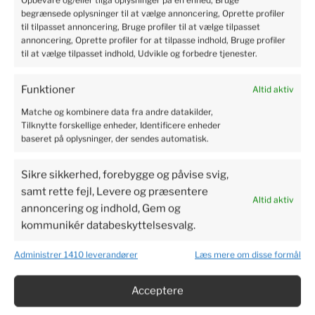
begrænsede oplysninger til at vælge annoncering, Oprette profiler
til tilpasset annoncering, Bruge profiler til at vælge tilpasset
annoncering, Oprette profiler for at tilpasse indhold, Bruge profiler
Kristian
verified
til at vælge tilpasset indhold, Udvikle og forbedre tjenester.
5
Professional service, shopping is pure pleasure. I'm very
Funktioner
Altid aktiv
happy. Rapid delivery of products. The package was safe
and sound. There is no need to worry. Excellent protection
Matche og kombinere data fra andre datakilder,
of the parcel.
Tilknytte forskellige enheder, Identificere enheder
2024-06-04
baseret på oplysninger, der sendes automatisk.
4
4
Sikre sikkerhed, forebygge og påvise svig,
samt rette fejl, Levere og præsentere
Altid aktiv
Susanne
verified
annoncering og indhold, Gem og
5
kommunikér databeskyttelsesvalg.
Perfect service, I recommend it.
2024-06-03
Administrer 1410 leverandører
Læs mere om disse formål
4
2
Acceptere