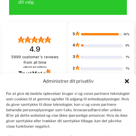
dit valg.
5
92%
4
6%
4.9
3
5999
customer's reviews
1%
from all time
collected and verified by
2
1%
1
Administrer dit privatliv
1%
For at give de bedste oplevelser bruger vi og vores partnere teknologier
som cookies til at gemme og/eller få adgang til enhedsoplysninger. Hvis
du giver samtykke til disse teknologier, kan vi og vores partnere
behandle personoplysninger som f.eks. browseradfærd eller unikke
Customers reviews
ID'er på dette websted og vise (ikke-)personlige annoncer. Hvis du ikke
giver samtykke eller trækker dit samtykke tilbage, kan det påvirke
How do we collect reviews?
filters
visse funktioner negativt.