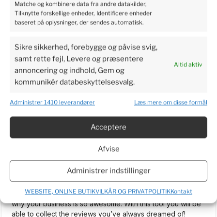
Matche og kombinere data fra andre datakilder,
5
Tilknytte forskellige enheder, Identificere enheder
Perfect service, I recommend it.
baseret på oplysninger, der sendes automatisk.
2024-06-03
4
2
Sikre sikkerhed, forebygge og påvise svig,
samt rette fejl, Levere og præsentere
Altid aktiv
annoncering og indhold, Gem og
Bjarne
verified
kommunikér databeskyttelsesvalg.
3
I am very excited to get the plants so I can make a real
Administrer 1410 leverandører
Læs mere om disse formål
review. Have waited more than a week now. To long to wait.
2024-06-03
Acceptere
5
2
Afvise
TrustMate.io...
unverified review
Administrer indstillinger
5
Welcome on board! We are happy to help you simplify the
WEBSITE, ONLINE BUTIKVILKÅR OG PRIVATPOLITIK
Kontakt
review process for your customers and let everyone know
why your business is so awesome. With this tool you will be
able to collect the reviews you’ve always dreamed of!