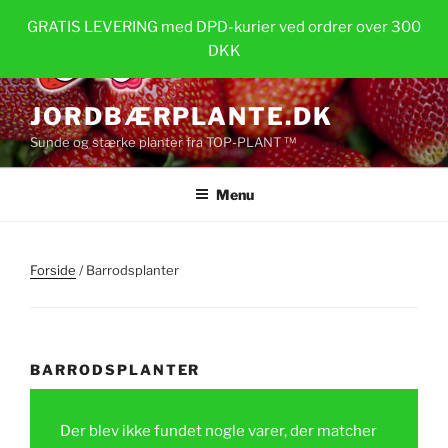
Videre
GRATIS LEVERING med DPD-kurier ved ordrer over 300
til
DKK
indhold
JORDBÆRPLANTE.DK
Sunde og stærke planter fra TOP-PLANT ™
Menu
Forside
/ Barrodsplanter
BARRODSPLANTER
Der blev ikke fundet nogle varer, der matcher