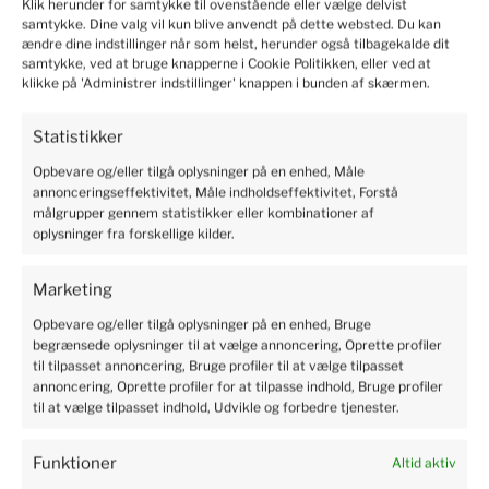
Klik herunder for samtykke til ovenstående eller vælge delvist
samtykke. Dine valg vil kun blive anvendt på dette websted. Du kan
ændre dine indstillinger når som helst, herunder også tilbagekalde dit
Marianne
verified
samtykke, ved at bruge knapperne i Cookie Politikken, eller ved at
5
klikke på 'Administrer indstillinger' knappen i bunden af skærmen.
Solid and safe packaging, I recommend it.
2024-06-10
Statistikker
19
6
Opbevare og/eller tilgå oplysninger på en enhed, Måle
annonceringseffektivitet, Måle indholdseffektivitet, Forstå
målgrupper gennem statistikker eller kombinationer af
Kristian
verified
oplysninger fra forskellige kilder.
5
Professional service, shopping is pure pleasure. I'm very
Marketing
happy. Rapid delivery of products. The package was safe
Opbevare og/eller tilgå oplysninger på en enhed, Bruge
and sound. There is no need to worry. Excellent protection
begrænsede oplysninger til at vælge annoncering, Oprette profiler
of the parcel.
til tilpasset annoncering, Bruge profiler til at vælge tilpasset
2024-06-04
annoncering, Oprette profiler for at tilpasse indhold, Bruge profiler
4
4
til at vælge tilpasset indhold, Udvikle og forbedre tjenester.
Funktioner
Altid aktiv
Susanne
verified