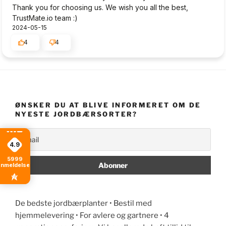
Thank you for choosing us. We wish you all the best,
TrustMate.io team :)
2024-05-15
4
4
ØNSKER DU AT BLIVE INFORMERET OM DE
NYESTE JORDBÆRSORTER?
4.9
5999
anmeldelser
De bedste jordbærplanter • Bestil med
hjemmelevering • For avlere og gartnere • 4