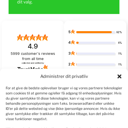
dit valg.
5
92%
4
6%
4.9
3
5999
customer's reviews
1%
from all time
collected and verified by
2
1%
1
Administrer dit privatliv
1%
For at give de bedste oplevelser bruger vi og vores partnere teknologier
som cookies til at gemme og/eller få adgang til enhedsoplysninger. Hvis
du giver samtykke til disse teknologier, kan vi og vores partnere
behandle personoplysninger som f.eks. browseradfærd eller unikke
Customers reviews
ID'er på dette websted og vise (ikke-)personlige annoncer. Hvis du ikke
giver samtykke eller trækker dit samtykke tilbage, kan det påvirke
How do we collect reviews?
filters
visse funktioner negativt.