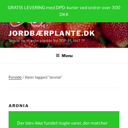
Videre
GRATIS LEVERING med DPD-kurier ved ordrer over 300
til
DKK
indhold
JORDBÆRPLANTE.DK
Sunde og stærke planter fra TOP-PLANT ™
Menu
Forside
/ Varer tagged “aronia”
ARONIA
Der blev ikke fundet nogle varer, der matcher