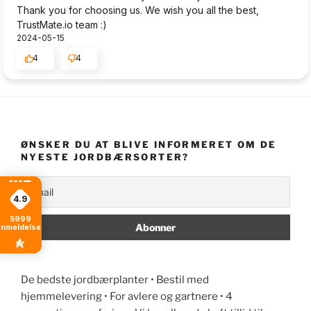
Thank you for choosing us. We wish you all the best,
TrustMate.io team :)
2024-05-15
4
4
ØNSKER DU AT BLIVE INFORMERET OM DE
NYESTE JORDBÆRSORTER?
4.9
5999
anmeldelser
De bedste jordbærplanter • Bestil med
hjemmelevering • For avlere og gartnere • 4