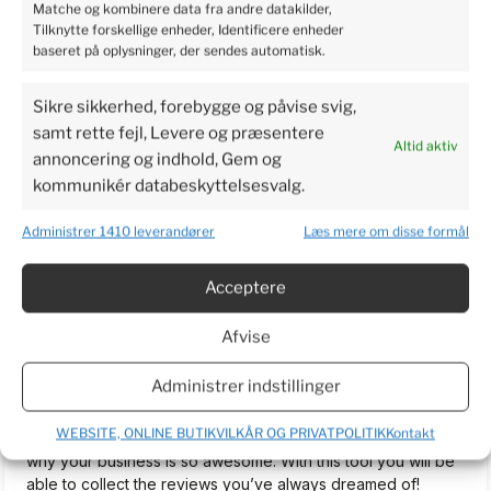
Matche og kombinere data fra andre datakilder,
5
Tilknytte forskellige enheder, Identificere enheder
Perfect service, I recommend it.
baseret på oplysninger, der sendes automatisk.
2024-06-03
4
2
Sikre sikkerhed, forebygge og påvise svig,
samt rette fejl, Levere og præsentere
Altid aktiv
annoncering og indhold, Gem og
Bjarne
verified
kommunikér databeskyttelsesvalg.
3
I am very excited to get the plants so I can make a real
Administrer 1410 leverandører
Læs mere om disse formål
review. Have waited more than a week now. To long to wait.
2024-06-03
Acceptere
5
2
Afvise
TrustMate.io...
unverified review
Administrer indstillinger
5
Welcome on board! We are happy to help you simplify the
WEBSITE, ONLINE BUTIKVILKÅR OG PRIVATPOLITIK
Kontakt
review process for your customers and let everyone know
why your business is so awesome. With this tool you will be
able to collect the reviews you’ve always dreamed of!