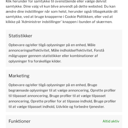
Klik herunder for samtykke til ovenstående eller vælge delvist
samtykke. Dine valg vil kun blive anvendt på dette websted. Du kan
ændre dine indstillinger når som helst, herunder også tilbagekalde dit
Marianne
verified
samtykke, ved at bruge knapperne i Cookie Politikken, eller ved at
5
klikke på 'Administrer indstillinger' knappen i bunden af skærmen.
Solid and safe packaging, I recommend it.
2024-06-10
Statistikker
19
6
Opbevare og/eller tilgå oplysninger på en enhed, Måle
annonceringseffektivitet, Måle indholdseffektivitet, Forstå
målgrupper gennem statistikker eller kombinationer af
Kristian
verified
oplysninger fra forskellige kilder.
5
Professional service, shopping is pure pleasure. I'm very
Marketing
happy. Rapid delivery of products. The package was safe
Opbevare og/eller tilgå oplysninger på en enhed, Bruge
and sound. There is no need to worry. Excellent protection
begrænsede oplysninger til at vælge annoncering, Oprette profiler
of the parcel.
til tilpasset annoncering, Bruge profiler til at vælge tilpasset
2024-06-04
annoncering, Oprette profiler for at tilpasse indhold, Bruge profiler
4
4
til at vælge tilpasset indhold, Udvikle og forbedre tjenester.
Funktioner
Altid aktiv
Susanne
verified