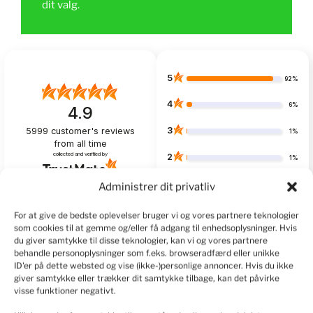
dit valg.
5
92%
4
6%
4.9
3
5999
customer's reviews
1%
from all time
collected and verified by
2
1%
1
Administrer dit privatliv
1%
For at give de bedste oplevelser bruger vi og vores partnere teknologier
som cookies til at gemme og/eller få adgang til enhedsoplysninger. Hvis
du giver samtykke til disse teknologier, kan vi og vores partnere
behandle personoplysninger som f.eks. browseradfærd eller unikke
Customers reviews
ID'er på dette websted og vise (ikke-)personlige annoncer. Hvis du ikke
giver samtykke eller trækker dit samtykke tilbage, kan det påvirke
How do we collect reviews?
filters
visse funktioner negativt.