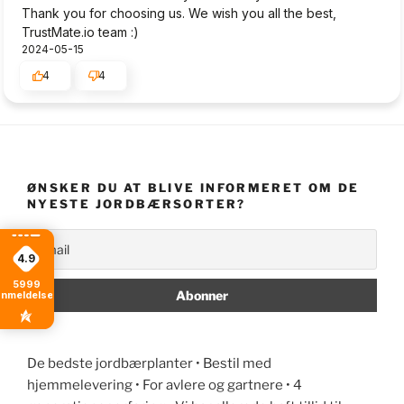
Thank you for choosing us. We wish you all the best,
TrustMate.io team :)
2024-05-15
4
4
ØNSKER DU AT BLIVE INFORMERET OM DE
NYESTE JORDBÆRSORTER?
4.9
5999
anmeldelser
De bedste jordbærplanter • Bestil med
hjemmelevering • For avlere og gartnere • 4