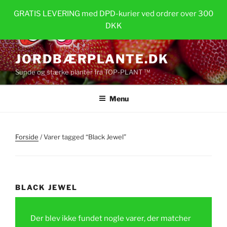
Videre
GRATIS LEVERING med DPD-kurier ved ordrer over 300
til
DKK
indhold
JORDBÆRPLANTE.DK
Sunde og stærke planter fra TOP-PLANT ™
Menu
Forside
/ Varer tagged “Black Jewel”
BLACK JEWEL
Der blev ikke fundet nogle varer, der matcher