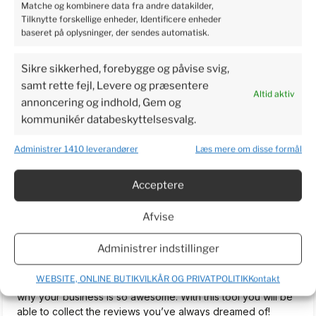
Matche og kombinere data fra andre datakilder,
5
Tilknytte forskellige enheder, Identificere enheder
Perfect service, I recommend it.
baseret på oplysninger, der sendes automatisk.
2024-06-03
4
2
Sikre sikkerhed, forebygge og påvise svig,
samt rette fejl, Levere og præsentere
Altid aktiv
annoncering og indhold, Gem og
Bjarne
verified
kommunikér databeskyttelsesvalg.
3
I am very excited to get the plants so I can make a real
Administrer 1410 leverandører
Læs mere om disse formål
review. Have waited more than a week now. To long to wait.
2024-06-03
Acceptere
5
2
Afvise
TrustMate.io...
unverified review
Administrer indstillinger
5
Welcome on board! We are happy to help you simplify the
WEBSITE, ONLINE BUTIKVILKÅR OG PRIVATPOLITIK
Kontakt
review process for your customers and let everyone know
why your business is so awesome. With this tool you will be
able to collect the reviews you’ve always dreamed of!