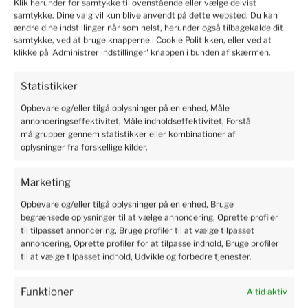
Klik herunder for samtykke til ovenstående eller vælge delvist
samtykke. Dine valg vil kun blive anvendt på dette websted. Du kan
ændre dine indstillinger når som helst, herunder også tilbagekalde dit
Marianne
verified
samtykke, ved at bruge knapperne i Cookie Politikken, eller ved at
5
klikke på 'Administrer indstillinger' knappen i bunden af skærmen.
Solid and safe packaging, I recommend it.
2024-06-10
Statistikker
19
6
Opbevare og/eller tilgå oplysninger på en enhed, Måle
annonceringseffektivitet, Måle indholdseffektivitet, Forstå
målgrupper gennem statistikker eller kombinationer af
Kristian
verified
oplysninger fra forskellige kilder.
5
Professional service, shopping is pure pleasure. I'm very
Marketing
happy. Rapid delivery of products. The package was safe
Opbevare og/eller tilgå oplysninger på en enhed, Bruge
and sound. There is no need to worry. Excellent protection
begrænsede oplysninger til at vælge annoncering, Oprette profiler
of the parcel.
til tilpasset annoncering, Bruge profiler til at vælge tilpasset
2024-06-04
annoncering, Oprette profiler for at tilpasse indhold, Bruge profiler
4
4
til at vælge tilpasset indhold, Udvikle og forbedre tjenester.
Funktioner
Altid aktiv
Susanne
verified