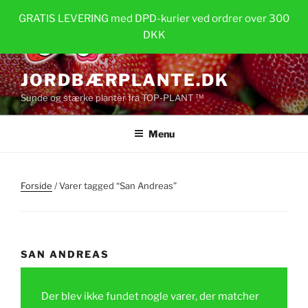
Videre
GRATIS LEVERING med DPD-kurier ved ordrer over 300
til
DKK
indhold
JORDBÆRPLANTE.DK
Sunde og stærke planter fra TOP-PLANT ™
Menu
Forside
/ Varer tagged “San Andreas”
SAN ANDREAS
Der blev ikke fundet nogle varer, der matcher