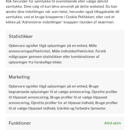
Klik herunder for samtykke til ovenstående eller vælge delvist
samtykke. Dine valg vil kun blive anvendt på dette websted. Du kan
ændre dine indstillinger når som helst, herunder også tilbagekalde dit
Marianne
verified
samtykke, ved at bruge knapperne i Cookie Politikken, eller ved at
5
klikke på 'Administrer indstillinger' knappen i bunden af skærmen.
Solid and safe packaging, I recommend it.
2024-06-10
Statistikker
19
6
Opbevare og/eller tilgå oplysninger på en enhed, Måle
annonceringseffektivitet, Måle indholdseffektivitet, Forstå
målgrupper gennem statistikker eller kombinationer af
Kristian
verified
oplysninger fra forskellige kilder.
5
Professional service, shopping is pure pleasure. I'm very
Marketing
happy. Rapid delivery of products. The package was safe
Opbevare og/eller tilgå oplysninger på en enhed, Bruge
and sound. There is no need to worry. Excellent protection
begrænsede oplysninger til at vælge annoncering, Oprette profiler
of the parcel.
til tilpasset annoncering, Bruge profiler til at vælge tilpasset
2024-06-04
annoncering, Oprette profiler for at tilpasse indhold, Bruge profiler
4
4
til at vælge tilpasset indhold, Udvikle og forbedre tjenester.
Funktioner
Altid aktiv
Susanne
verified