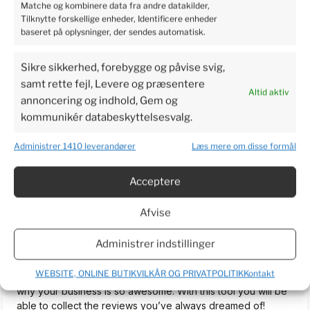
Matche og kombinere data fra andre datakilder,
5
Tilknytte forskellige enheder, Identificere enheder
Perfect service, I recommend it.
baseret på oplysninger, der sendes automatisk.
2024-06-03
4
2
Sikre sikkerhed, forebygge og påvise svig,
samt rette fejl, Levere og præsentere
Altid aktiv
annoncering og indhold, Gem og
Bjarne
verified
kommunikér databeskyttelsesvalg.
3
I am very excited to get the plants so I can make a real
Administrer 1410 leverandører
Læs mere om disse formål
review. Have waited more than a week now. To long to wait.
2024-06-03
Acceptere
5
2
Afvise
TrustMate.io...
unverified review
Administrer indstillinger
5
Welcome on board! We are happy to help you simplify the
WEBSITE, ONLINE BUTIKVILKÅR OG PRIVATPOLITIK
Kontakt
review process for your customers and let everyone know
why your business is so awesome. With this tool you will be
able to collect the reviews you’ve always dreamed of!