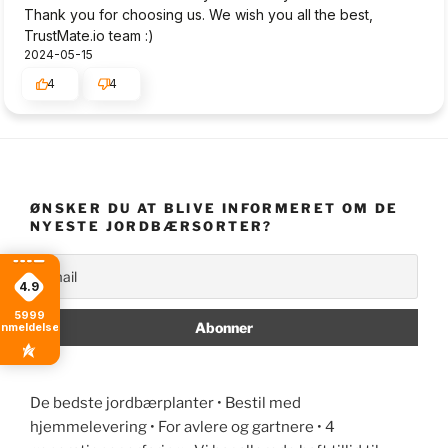
Thank you for choosing us. We wish you all the best,
TrustMate.io team :)
2024-05-15
4
4
ØNSKER DU AT BLIVE INFORMERET OM DE
NYESTE JORDBÆRSORTER?
4.9
5999
anmeldelser
De bedste jordbærplanter • Bestil med
hjemmelevering • For avlere og gartnere • 4