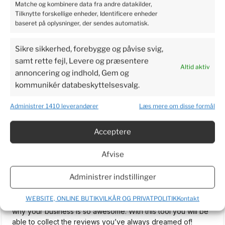
Matche og kombinere data fra andre datakilder,
5
Tilknytte forskellige enheder, Identificere enheder
Perfect service, I recommend it.
baseret på oplysninger, der sendes automatisk.
2024-06-03
4
2
Sikre sikkerhed, forebygge og påvise svig,
samt rette fejl, Levere og præsentere
Altid aktiv
annoncering og indhold, Gem og
Bjarne
verified
kommunikér databeskyttelsesvalg.
3
I am very excited to get the plants so I can make a real
Administrer 1410 leverandører
Læs mere om disse formål
review. Have waited more than a week now. To long to wait.
2024-06-03
Acceptere
5
2
Afvise
TrustMate.io...
unverified review
Administrer indstillinger
5
Welcome on board! We are happy to help you simplify the
WEBSITE, ONLINE BUTIKVILKÅR OG PRIVATPOLITIK
Kontakt
review process for your customers and let everyone know
why your business is so awesome. With this tool you will be
able to collect the reviews you’ve always dreamed of!