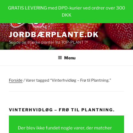
Videre
GRATIS LEVERING med DPD-kurier ved ordrer over 300
til
DKK
indhold
JORDBÆRPLANTE.DK
Sunde og stærke planter fra TOP-PLANT ™
Menu
Forside
/ Varer tagged “Vinterhvidløg – Frø til Plantning.”
VINTERHVIDLØG – FRØ TIL PLANTNING.
Der blev ikke fundet nogle varer, der matcher