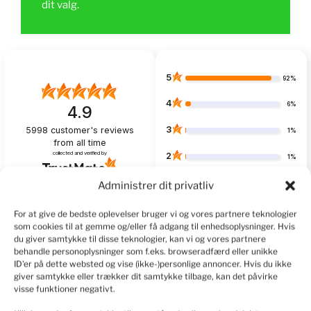
dit valg.
5
92%
4
6%
4.9
3
5998
customer's reviews
1%
from all time
collected and verified by
2
1%
1
Administrer dit privatliv
1%
For at give de bedste oplevelser bruger vi og vores partnere teknologier
som cookies til at gemme og/eller få adgang til enhedsoplysninger. Hvis
du giver samtykke til disse teknologier, kan vi og vores partnere
behandle personoplysninger som f.eks. browseradfærd eller unikke
Customers reviews
ID'er på dette websted og vise (ikke-)personlige annoncer. Hvis du ikke
giver samtykke eller trækker dit samtykke tilbage, kan det påvirke
How do we collect reviews?
filters
visse funktioner negativt.