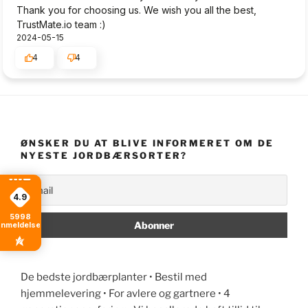
Thank you for choosing us. We wish you all the best,
TrustMate.io team :)
2024-05-15
4
4
ØNSKER DU AT BLIVE INFORMERET OM DE
NYESTE JORDBÆRSORTER?
4.9
5998
anmeldelser
De bedste jordbærplanter • Bestil med
hjemmelevering • For avlere og gartnere • 4