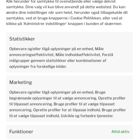
Klik herunder for samtykke til ovenstående eller vælge delvist
samtykke. Dine valg vil kun blive anvendt på dette websted. Du kan
ændre dine indstillinger når som helst, herunder også tilbagekalde dit
Marianne
verified
samtykke, ved at bruge knapperne i Cookie Politikken, eller ved at
5
klikke på 'Administrer indstillinger' knappen i bunden af skærmen.
Solid and safe packaging, I recommend it.
2024-06-10
Statistikker
19
6
Opbevare og/eller tilgå oplysninger på en enhed, Måle
annonceringseffektivitet, Måle indholdseffektivitet, Forstå
målgrupper gennem statistikker eller kombinationer af
Kristian
verified
oplysninger fra forskellige kilder.
5
Professional service, shopping is pure pleasure. I'm very
Marketing
happy. Rapid delivery of products. The package was safe
Opbevare og/eller tilgå oplysninger på en enhed, Bruge
and sound. There is no need to worry. Excellent protection
begrænsede oplysninger til at vælge annoncering, Oprette profiler
of the parcel.
til tilpasset annoncering, Bruge profiler til at vælge tilpasset
2024-06-04
annoncering, Oprette profiler for at tilpasse indhold, Bruge profiler
4
4
til at vælge tilpasset indhold, Udvikle og forbedre tjenester.
Funktioner
Altid aktiv
Susanne
verified