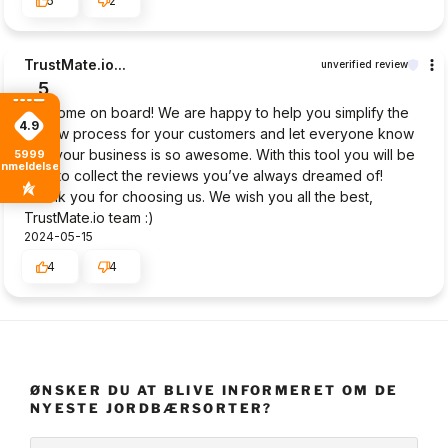
5
2
TrustMate.io...
unverified review
5
Welcome on board! We are happy to help you simplify the
4.9
review process for your customers and let everyone know
why your business is so awesome. With this tool you will be
5999
anmeldelser
able to collect the reviews you’ve always dreamed of!
Thank you for choosing us. We wish you all the best,
TrustMate.io team :)
2024-05-15
4
4
ØNSKER DU AT BLIVE INFORMERET OM DE
NYESTE JORDBÆRSORTER?