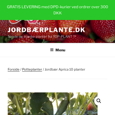
Videre
GRATIS LEVERING med DPD-kurier ved ordrer over 300
til
DKK
indhold
JORDBÆRPLANTE.DK
Sunde og stærke planter fra TOP-PLANT ™
Menu
Forside
/
Potteplanter
/ Jordbær Aprica 10 planter