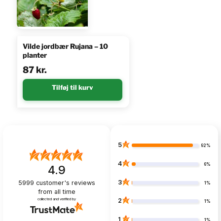
Vilde jordbær Rujana – 10
planter
87
kr.
Tilføj til kurv
5
92%
4
6%
4.9
3
5999
customer's reviews
1%
from all time
collected and verified by
2
1%
1
1%