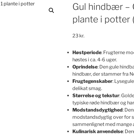
Gul hindbær – 
plante i potter
23
kr.
Høstperiode
: Frugterne mod
høstes i ca. 4-6 uger.
Oprindelse
: Den gule hindb
hindbær, der stammer fra N
Frugtegenskaber
: Lysegul
delikat smag.
Størrelse og tekstur
: Gold
typiske røde hindbær og har
Modstandsdygtighed
: Den
modstandsdygtig over for
sammenlignet med mange a
Kulinarisk anvendelse
: De