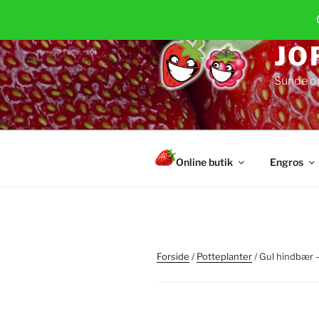
Videre
til
indhold
JO
Sunde o
Online butik
Engros
Forside
/
Potteplanter
/ Gul hindbær –