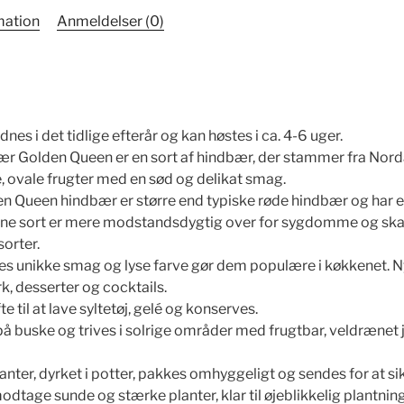
mation
Anmeldelser (0)
nes i det tidlige efterår og kan høstes i ca. 4-6 uger.
bær Golden Queen er en sort af hindbær, der stammer fra Nor
e, ovale frugter med en sød og delikat smag.
en Queen hindbær er større end typiske røde hindbær og har e
nne sort er mere modstandsdygtig over for sygdomme og s
orter.
res unikke smag og lyse farve gør dem populære i køkkenet. Ny
k, desserter og cocktails.
te til at lave syltetøj, gelé og konserves.
på buske og trives i solrige områder med frugtbar, veldrænet 
anter, dyrket i potter, pakkes omhyggeligt og sendes for at s
odtage sunde og stærke planter, klar til øjeblikkelig plantning