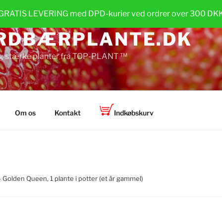
GRATIS LEVERING med DPD-kurier ved ordrer over 300 DK
RDBÆRPLANTE.DK
g stærke planter fra TOP-PLANT ™
Om os
Kontakt
Indkøbskurv
 Golden Queen, 1 plante i potter (et år gammel)