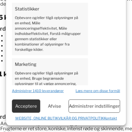
den med fiberdug/agrotekstil om vinteren.
Statistikker
5
kr.
Opbevare og/eller tilgå oplysninger på
en enhed, Måle
ordbær Polka 10 planter
annonceringseffektivitet, Måle
indholdseffektivitet, Forstå målgrupper
Europas førende jordbærsort
— den mest pålidelige
gennem statistikker eller
Mellemsen sort — modner fra midt juni til slut juli
kombinationer af oplysninger fra
Ekstremt produktiv med markant højere udbytte
forskellige kilder.
Store, faste og aromatiske frugter med intens sødme
Robust og sygdomsresistent — nem at dyrke
10 sunde potteplanter klar til udplantning
Marketing
1
kr.
Opbevare og/eller tilgå oplysninger på
en enhed, Bruge begrænsede
oplysninger til at vælge annoncering,
Oprette profiler til tilpasset
Administrer 1410 leverandører
Læs mere om disse formål
annoncering, Bruge profiler til at vælge
tilpasset annoncering, Oprette profiler
for at tilpasse indhold, Bruge profiler til
Acceptere
Afvise
Administrer indstillinger
at vælge tilpasset indhold, Udvikle og
forbedre tjenester.
ordbær Albion 10 planter
WEBSITE, ONLINE BUTIKVILKÅR OG PRIVATPOLITIK
Kontakt
Amerikansk sort, producerer frugt jævnt hele året.
Frugterne er ret store, koniske, intenst røde og skinnende, me
Funktioner
Altid aktiv