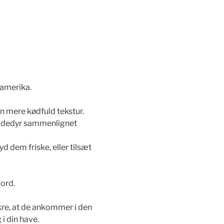
damerika.
n mere kødfuld tekstur.
kadedyr sammenlignet
d dem friske, eller tilsæt
jord.
ikre, at de ankommer i den
 i din have.