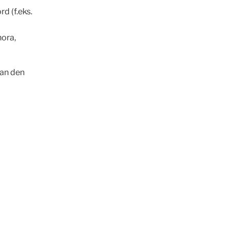
d (f.eks.
ora,
kan den