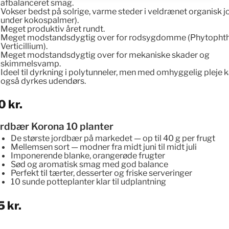
afbalanceret smag.
Vokser bedst på solrige, varme steder i veldrænet organisk jor
Matche og kombinere data
under kokospalmer).
fra andre datakilder,
Meget produktiv året rundt.
Tilknytte forskellige enheder,
Meget modstandsdygtig over for rodsygdomme (Phytophth
Identificere enheder baseret
Verticillium).
på oplysninger, der sendes
Meget modstandsdygtig over for mekaniske skader og
automatisk.
skimmelsvamp.
Ideel til dyrkning i polytunneler, men med omhyggelig pleje 
også dyrkes udendørs.
Sikre sikkerhed,
forebygge og påvise
0
kr.
svig, samt rette fejl,
Levere og præsentere
Altid aktiv
ordbær Korona 10 planter
annoncering og indhold,
De største jordbær på markedet
— op til 40 g per frugt
Gem og kommunikér
Mellemsen sort — modner fra midt juni til midt juli
databeskyttelsesvalg.
Imponerende blanke, orangerøde frugter
Sød og aromatisk smag med god balance
Perfekt til tærter, desserter og friske serveringer
10 sunde potteplanter klar til udplantning
5
kr.