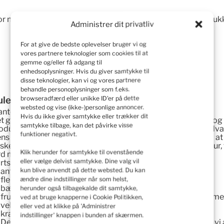
for nybegyndere, der ønsker at nyde smagen af frisk, håndplukk
Administrer dit privatliv
For at give de bedste oplevelser bruger vi og
vores partnere teknologier som cookies til at
gemme og/eller få adgang til
enhedsoplysninger. Hvis du giver samtykke til
disse teknologier, kan vi og vores partnere
behandle personoplysninger som f.eks.
le vilde jordbær, Yellow Wonder – 10 planter
browseradfærd eller unikke ID'er på dette
websted og vise (ikke-)personlige annoncer.
anter af helårs-jordbærsorten YELLOW WONDER
Hvis du ikke giver samtykke eller trækker dit
t gule vidunder vilde jordbær
er en sort, der er let at dyrke og
samtykke tilbage, kan det påvirke visse
oducerer flerårig frugt. Meget frugtbar, frugtesløs og usædva
funktioner negativt.
ns ekstremt velsmagende frugter er velegnede ikke kun til at 
sken, men også til konserves. Den kan lide permeabel, let sur,
Klik herunder for samtykke til ovenstående
rd med høj luftfugtighed.
rts specifikationer:
eller vælge delvist samtykke. Dine valg vil
antal: 10 stykker potteplanter (10-pak),
kun blive anvendt på dette websted. Du kan
flerårig plante, producerer ikke stoloner;
ændre dine indstillinger når som helst,
bærer frugt fra det sene forår til det sene efterår,
herunder også tilbagekalde dit samtykke,
frugt med en usædvanlig gul-cremefarve og “gyldne” frø, m
ved at bruge knapperne i Cookie Politikken,
velsmagende;
eller ved at klikke på 'Administrer
kræver en solrig position og frugtbar, humusjord;
indstillinger' knappen i bunden af skærmen.
Den overvintrer ret godt, men for at være sikker anbefaler v