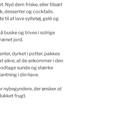
 Nyd dem friske, eller tilsæt
k, desserter og cocktails.
e til at lave syltetøj, gelé og
på buske og trives i solrige
rænet jord.
nter, dyrket i potter, pakkes
t sikre, at de ankommer i den
 modtage sunde og stærke
plantning i din have.
or nybegyndere, der ønsker at
lukket frugt.