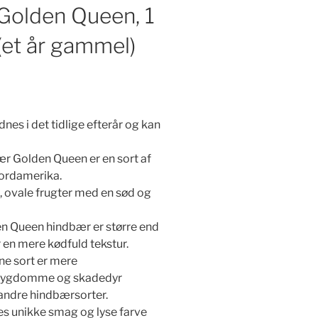
Golden Queen, 1
 (et år gammel)
nes i det tidlige efterår og kan
ær Golden Queen er en sort af
ordamerika.
e, ovale frugter med en sød og
en Queen hindbær er større end
 en mere kødfuld tekstur.
ne sort er mere
 sygdomme og skadedyr
ndre hindbærsorter.
res unikke smag og lyse farve