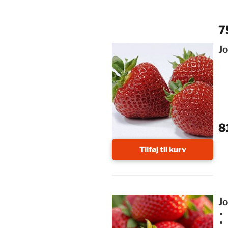
7
J
8
Tilføj til kurv
J