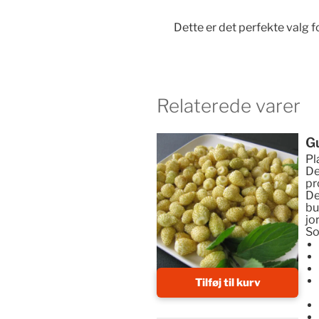
Dette er det perfekte valg 
Relaterede varer
Gu
Pl
De
pr
De
bu
jo
So
Tilføj til kurv