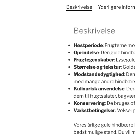
Beskrivelse
Yderligere infor
Beskrivelse
Høstperiode
: Frugterne mod
Oprindelse
: Den gule hind
Frugtegenskaber
: Lysegul
Størrelse og tekstur
: Gold
Modstandsdygtighed
: De
med mange andre hindbærs
Kulinarisk anvendelse
: De
dem til frugtsalater, bagvær
Konservering
: De bruges of
Vækstbetingelser
: Vokser 
Vores årlige gule hindbærpl
bedst mulige stand. Du vil m