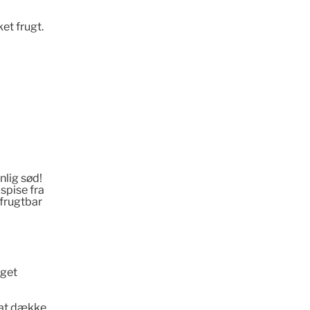
et frugt.
nlig sød!
spise fra
 frugtbar
eget
i at dække