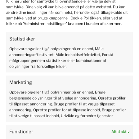
Klik herunder for samtykke til ovenstående eller vælge delvist
samtykke. Dine valg vil kun blive anvendt på dette websted. Du kan
ændre dine indstillinger når som helst, herunder også tilbagekalde dit
Marianne
verified
samtykke, ved at bruge knapperne i Cookie Politikken, eller ved at
5
klikke på 'Administrer indstillinger' knappen i bunden af skærmen.
Solid and safe packaging, I recommend it.
2024-06-10
Statistikker
19
6
Opbevare og/eller tilgå oplysninger på en enhed, Måle
annonceringseffektivitet, Måle indholdseffektivitet, Forstå
målgrupper gennem statistikker eller kombinationer af
Kristian
verified
oplysninger fra forskellige kilder.
5
Professional service, shopping is pure pleasure. I'm very
Marketing
happy. Rapid delivery of products. The package was safe
Opbevare og/eller tilgå oplysninger på en enhed, Bruge
and sound. There is no need to worry. Excellent protection
begrænsede oplysninger til at vælge annoncering, Oprette profiler
of the parcel.
til tilpasset annoncering, Bruge profiler til at vælge tilpasset
2024-06-04
annoncering, Oprette profiler for at tilpasse indhold, Bruge profiler
4
4
til at vælge tilpasset indhold, Udvikle og forbedre tjenester.
Funktioner
Altid aktiv
Susanne
verified