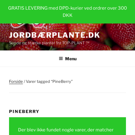
Videre
GRATIS LEVERING med DPD-kurier ved ordrer over 300
til
DKK
indhold
JORDBÆRPLANTE.DK
Sunde og stærke planter fra TOP-PLANT ™
Menu
Forside
/ Varer tagged “PineBerry”
PINEBERRY
Der blev ikke fundet nogle varer, der matcher