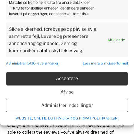
Matche og kombinere data fra andre datakilder,
5
Tilknytte forskellige enheder, Identificere enheder
Perfect service, I recommend it.
baseret på oplysninger, der sendes automatisk.
2024-06-03
4
2
Sikre sikkerhed, forebygge og påvise svig,
samt rette fejl, Levere og præsentere
Altid aktiv
annoncering og indhold, Gem og
Bjarne
verified
kommunikér databeskyttelsesvalg.
3
I am very excited to get the plants so I can make a real
Administrer 1410 leverandører
Læs mere om disse formål
review. Have waited more than a week now. To long to wait.
2024-06-03
Acceptere
5
2
Afvise
TrustMate.io...
unverified review
Administrer indstillinger
5
Welcome on board! We are happy to help you simplify the
WEBSITE, ONLINE BUTIKVILKÅR OG PRIVATPOLITIK
Kontakt
review process for your customers and let everyone know
why your business is so awesome. With this tool you will be
able to collect the reviews you’ve always dreamed of!