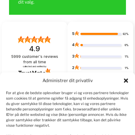
dit valg.
5
92%
4
6%
4.9
3
5999
customer's reviews
1%
from all time
collected and verified by
2
1%
1
Administrer dit privatliv
1%
For at give de bedste oplevelser bruger vi og vores partnere teknologier
som cookies til at gemme og/eller få adgang til enhedsoplysninger. Hvis
du giver samtykke til disse teknologier, kan vi og vores partnere
behandle personoplysninger som f.eks. browseradfærd eller unikke
Customers reviews
ID'er på dette websted og vise (ikke-)personlige annoncer. Hvis du ikke
giver samtykke eller trækker dit samtykke tilbage, kan det påvirke
How do we collect reviews?
filters
visse funktioner negativt.