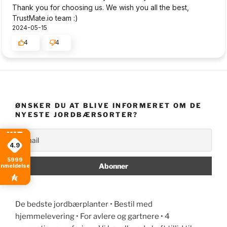
Thank you for choosing us. We wish you all the best,
TrustMate.io team :)
2024-05-15
4
4
ØNSKER DU AT BLIVE INFORMERET OM DE
NYESTE JORDBÆRSORTER?
4.9
5999
anmeldelser
De bedste jordbærplanter • Bestil med
hjemmelevering • For avlere og gartnere • 4