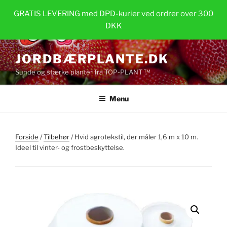
Videre
GRATIS LEVERING med DPD-kurier ved ordrer over 300
til
DKK
indhold
JORDBÆRPLANTE.DK
Sunde og stærke planter fra TOP-PLANT ™
Menu
Forside
/
Tilbehør
/ Hvid agrotekstil, der måler 1,6 m x 10 m.
Ideel til vinter- og frostbeskyttelse.