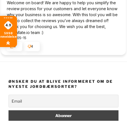
Welcome on board! We are happy to help you simplify the
review process for your customers and let everyone know
why your business is so awesome. With this tool you will be
able to collect the reviews you’ve always dreamed of!
4.9
Thank you for choosing us. We wish you all the best,
TrustMate.io team :)
5998
anmeldelser
2024-05-15
4
4
ØNSKER DU AT BLIVE INFORMERET OM DE
NYESTE JORDBÆRSORTER?