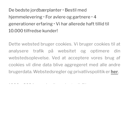
De bedste jordbærplanter • Bestil med
hjemmelevering • For avlere og gartnere • 4
generationer erfaring • Vi har allerede haft tillid til
10.000 tilfredse kunder!
Dette websted bruger cookies. Vi bruger cookies til at
analysere trafik på websitet og optimere din
webstedsoplevelse. Ved at acceptere vores brug af
cookies vil dine data blive aggregeret med alle andre
brugerdata. Webstedsregler og privatlivspolitik er
her
.
1999 – 2024 www.jordbærplante.dk ™
WEBSITE, ONLINE BUTIKVILKÅR OG PRIVATPOLITIK
Drevet af WordPress