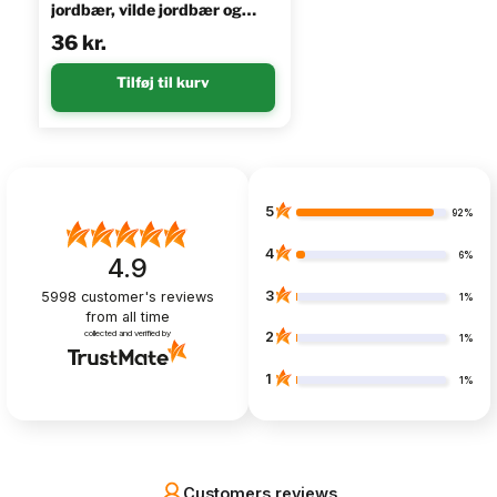
jordbær, vilde jordbær og
hindbær, 10l
36
kr.
Tilføj til kurv
5
92%
4
6%
4.9
3
5998
customer's reviews
1%
from all time
collected and verified by
2
1%
1
1%
Customers reviews