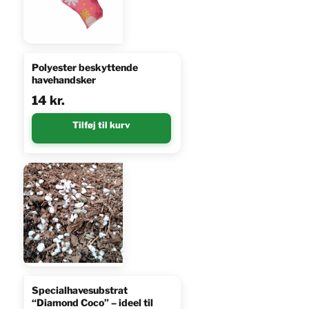
Polyester beskyttende
havehandsker
14
kr.
Tilføj til kurv
Specialhavesubstrat
“Diamond Coco” – ideel til