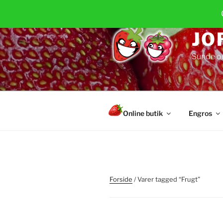
Videre
til
indhold
JO
Sunde o
Online butik
Engros
Forside
/ Varer tagged “Frugt”