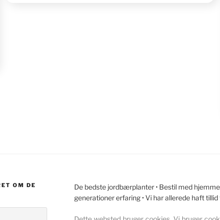
på oplysninger, der sendes
automatisk.
Sikre sikkerhed,
forebygge og påvise
svig, samt rette fejl,
Levere og præsentere
Altid aktiv
annoncering og indhold,
Gem og kommunikér
databeskyttelsesvalg.
RET OM DE
De bedste jordbærplanter • Bestil med hjemmele
generationer erfaring • Vi har allerede haft tillid
Dette websted bruger cookies. Vi bruger cookie