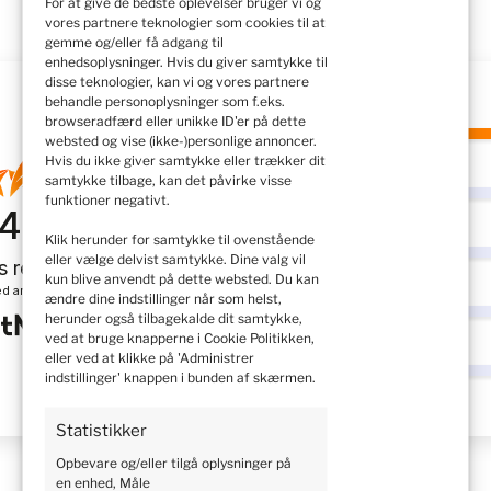
For at give de bedste oplevelser bruger vi og
vores partnere teknologier som cookies til at
gemme og/eller få adgang til
enhedsoplysninger. Hvis du giver samtykke til
disse teknologier, kan vi og vores partnere
behandle personoplysninger som f.eks.
browseradfærd eller unikke ID'er på dette
5
websted og vise (ikke-)personlige annoncer.
Hvis du ikke giver samtykke eller trækker dit
samtykke tilbage, kan det påvirke visse
4
funktioner negativt.
4.9
Klik herunder for samtykke til ovenstående
3
eller vælge delvist samtykke. Dine valg vil
s reviews
from all time
kun blive anvendt på dette websted. Du kan
d and verified by
ændre dine indstillinger når som helst,
2
herunder også tilbagekalde dit samtykke,
ved at bruge knapperne i Cookie Politikken,
eller ved at klikke på 'Administrer
1
indstillinger' knappen i bunden af skærmen.
Statistikker
Opbevare og/eller tilgå oplysninger på
en enhed, Måle