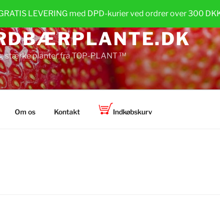
GRATIS LEVERING med DPD-kurier ved ordrer over 300 DK
RDBÆRPLANTE.DK
g stærke planter fra TOP-PLANT ™
Om os
Kontakt
Indkøbskurv