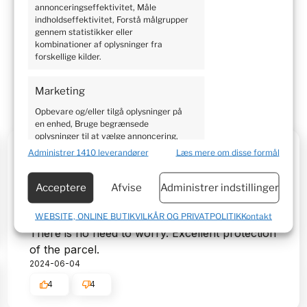
annonceringseffektivitet, Måle
Customers reviews
indholdseffektivitet, Forstå målgrupper
gennem statistikker eller
kombinationer af oplysninger fra
forskellige kilder.
Marketing
Opbevare og/eller tilgå oplysninger på
en enhed, Bruge begrænsede
oplysninger til at vælge annoncering,
Kristian
Oprette profiler til tilpasset
verified
Administrer 1410 leverandører
Læs mere om disse formål
annoncering, Bruge profiler til at vælge
5
tilpasset annoncering, Oprette profiler
Professional service, shopping is pure
for at tilpasse indhold, Bruge profiler til
Acceptere
Afvise
Administrer indstillinger
at vælge tilpasset indhold, Udvikle og
pleasure. I'm very happy. Rapid delivery of
forbedre tjenester.
products. The package was safe and sound.
WEBSITE, ONLINE BUTIKVILKÅR OG PRIVATPOLITIK
Kontakt
There is no need to worry. Excellent protection
Funktioner
Altid aktiv
of the parcel.
2024-06-04
Matche og kombinere data
fra andre datakilder,
4
4
Tilknytte forskellige enheder,
Identificere enheder baseret