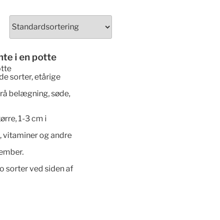
nte i en potte
otte
e sorter, etårige
grå belægning, søde,
rre, 1-3 cm i
e, vitaminer og andre
ptember.
 sorter ved siden af ​​