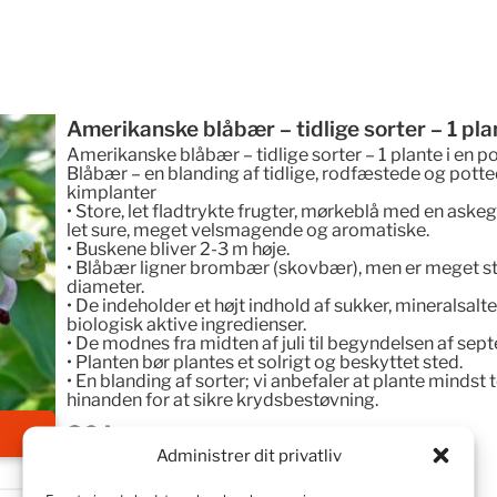
Amerikanske blåbær – tidlige sorter – 1 pla
Amerikanske blåbær – tidlige sorter – 1 plante i en p
Blåbær – en blanding af tidlige, rodfæstede og potted
kimplanter
• Store, let fladtrykte frugter, mørkeblå med en aske
let sure, meget velsmagende og aromatiske.
• Buskene bliver 2-3 m høje.
• Blåbær ligner brombær (skovbær), men er meget stø
diameter.
• De indeholder et højt indhold af sukker, mineralsalt
biologisk aktive ingredienser.
• De modnes fra midten af ​​juli til begyndelsen af ​​se
• Planten bør plantes et solrigt og beskyttet sted.
• En blanding af sorter; vi anbefaler at plante mindst to
hinanden for at sikre krydsbestøvning.
39
kr.
Administrer dit privatliv