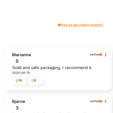
How do we collect reviews?
Marianne
verified
5
Solid and safe packaging, I recommend it.
2024-06-10
19
6
Bjarne
verified
3