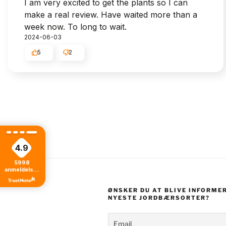
I am very excited to get the plants so I can
make a real review. Have waited more than a
week now. To long to wait.
2024-06-03
5
2
4.9
5998
anmeldelser
fra alle tider
ØNSKER DU AT BLIVE INFORME
NYESTE JORDBÆRSORTER?