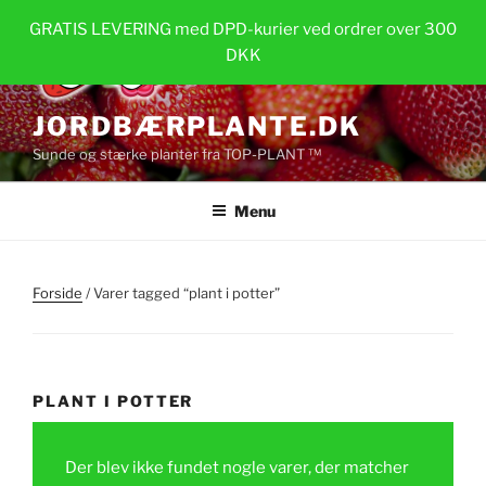
Videre
GRATIS LEVERING med DPD-kurier ved ordrer over 300
til
DKK
indhold
JORDBÆRPLANTE.DK
Sunde og stærke planter fra TOP-PLANT ™
Menu
Forside
/ Varer tagged “plant i potter”
PLANT I POTTER
Der blev ikke fundet nogle varer, der matcher