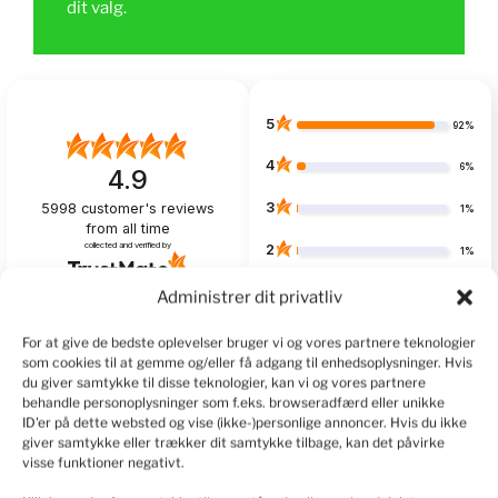
dit valg.
5
92%
4
6%
4.9
3
5998
customer's reviews
1%
from all time
collected and verified by
2
1%
1
Administrer dit privatliv
1%
For at give de bedste oplevelser bruger vi og vores partnere teknologier
som cookies til at gemme og/eller få adgang til enhedsoplysninger. Hvis
du giver samtykke til disse teknologier, kan vi og vores partnere
behandle personoplysninger som f.eks. browseradfærd eller unikke
Customers reviews
ID'er på dette websted og vise (ikke-)personlige annoncer. Hvis du ikke
giver samtykke eller trækker dit samtykke tilbage, kan det påvirke
How do we collect reviews?
filters
visse funktioner negativt.