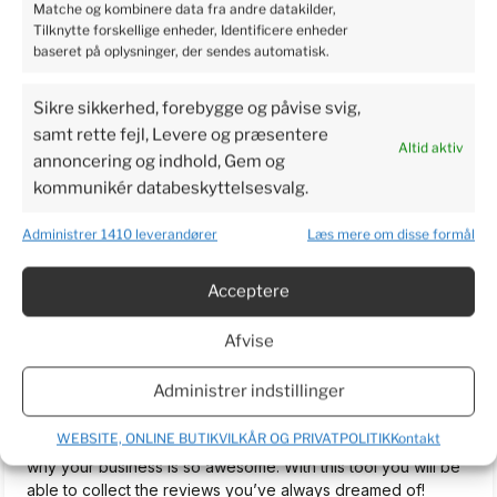
Matche og kombinere data fra andre datakilder,
5
Tilknytte forskellige enheder, Identificere enheder
Perfect service, I recommend it.
baseret på oplysninger, der sendes automatisk.
2024-06-03
4
2
Sikre sikkerhed, forebygge og påvise svig,
samt rette fejl, Levere og præsentere
Altid aktiv
annoncering og indhold, Gem og
Bjarne
verified
kommunikér databeskyttelsesvalg.
3
I am very excited to get the plants so I can make a real
Administrer 1410 leverandører
Læs mere om disse formål
review. Have waited more than a week now. To long to wait.
2024-06-03
Acceptere
5
2
Afvise
TrustMate.io...
unverified review
Administrer indstillinger
5
Welcome on board! We are happy to help you simplify the
WEBSITE, ONLINE BUTIKVILKÅR OG PRIVATPOLITIK
Kontakt
review process for your customers and let everyone know
why your business is so awesome. With this tool you will be
able to collect the reviews you’ve always dreamed of!