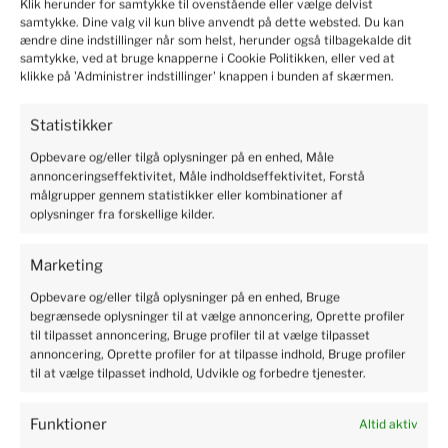
Klik herunder for samtykke til ovenstående eller vælge delvist
samtykke. Dine valg vil kun blive anvendt på dette websted. Du kan
ændre dine indstillinger når som helst, herunder også tilbagekalde dit
Marianne
verified
samtykke, ved at bruge knapperne i Cookie Politikken, eller ved at
5
klikke på 'Administrer indstillinger' knappen i bunden af skærmen.
Solid and safe packaging, I recommend it.
2024-06-10
Statistikker
19
6
Opbevare og/eller tilgå oplysninger på en enhed, Måle
annonceringseffektivitet, Måle indholdseffektivitet, Forstå
målgrupper gennem statistikker eller kombinationer af
Kristian
verified
oplysninger fra forskellige kilder.
5
Professional service, shopping is pure pleasure. I'm very
Marketing
happy. Rapid delivery of products. The package was safe
Opbevare og/eller tilgå oplysninger på en enhed, Bruge
and sound. There is no need to worry. Excellent protection
begrænsede oplysninger til at vælge annoncering, Oprette profiler
of the parcel.
til tilpasset annoncering, Bruge profiler til at vælge tilpasset
2024-06-04
annoncering, Oprette profiler for at tilpasse indhold, Bruge profiler
4
4
til at vælge tilpasset indhold, Udvikle og forbedre tjenester.
Funktioner
Altid aktiv
Susanne
verified