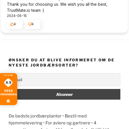
Thank you for choosing us. We wish you all the best,
TrustMate.io team :)
2024-05-15
4
4
ØNSKER DU AT BLIVE INFORMERET OM DE
NYESTE JORDBÆRSORTER?
4.9
5998
anmeldelser
De bedste jordbærplanter • Bestil med
hjemmelevering • For avlere og gartnere • 4