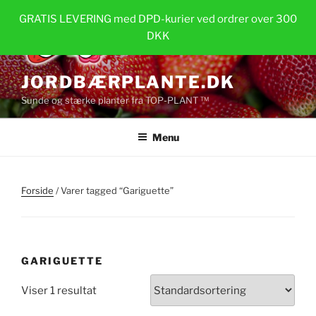
Videre
GRATIS LEVERING med DPD-kurier ved ordrer over 300
til
DKK
indhold
JORDBÆRPLANTE.DK
Sunde og stærke planter fra TOP-PLANT ™
Menu
Forside
/ Varer tagged “Gariguette”
GARIGUETTE
Viser 1 resultat