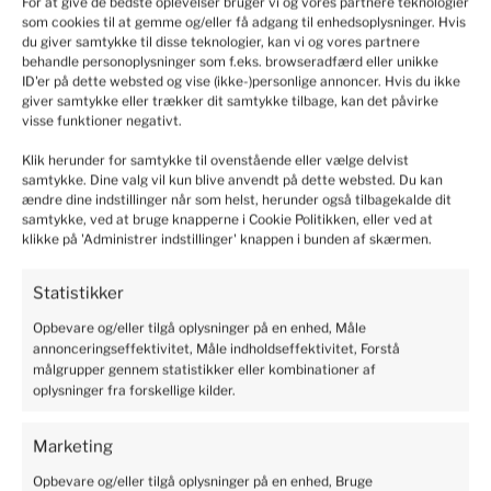
For at give de bedste oplevelser bruger vi og vores partnere teknologier
som cookies til at gemme og/eller få adgang til enhedsoplysninger. Hvis
3
5998
customer's reviews
1%
du giver samtykke til disse teknologier, kan vi og vores partnere
from all time
behandle personoplysninger som f.eks. browseradfærd eller unikke
collected and verified by
2
1%
ID'er på dette websted og vise (ikke-)personlige annoncer. Hvis du ikke
giver samtykke eller trækker dit samtykke tilbage, kan det påvirke
1
1%
visse funktioner negativt.
Klik herunder for samtykke til ovenstående eller vælge delvist
samtykke. Dine valg vil kun blive anvendt på dette websted. Du kan
ændre dine indstillinger når som helst, herunder også tilbagekalde dit
Customers reviews
samtykke, ved at bruge knapperne i Cookie Politikken, eller ved at
klikke på 'Administrer indstillinger' knappen i bunden af skærmen.
How do we collect reviews?
filters
Statistikker
Opbevare og/eller tilgå oplysninger på en enhed, Måle
annonceringseffektivitet, Måle indholdseffektivitet, Forstå
Marianne
verified
målgrupper gennem statistikker eller kombinationer af
5
oplysninger fra forskellige kilder.
Solid and safe packaging, I recommend it.
2024-06-10
Marketing
19
6
Opbevare og/eller tilgå oplysninger på en enhed, Bruge