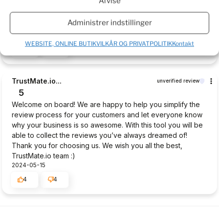
Afvise
3
I am very excited to get the plants so I can make a real
Administrer indstillinger
review. Have waited more than a week now. To long to wait.
2024-06-03
WEBSITE, ONLINE BUTIKVILKÅR OG PRIVATPOLITIK
Kontakt
5
2
TrustMate.io...
unverified review
5
Welcome on board! We are happy to help you simplify the
review process for your customers and let everyone know
why your business is so awesome. With this tool you will be
able to collect the reviews you’ve always dreamed of!
Thank you for choosing us. We wish you all the best,
TrustMate.io team :)
2024-05-15
4
4