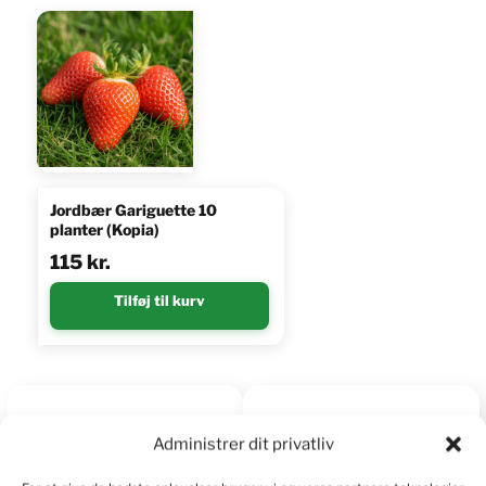
Jordbær Gariguette 10
planter (Kopia)
115
kr.
Tilføj til kurv
5
92%
Administrer dit privatliv
4
6%
4.9