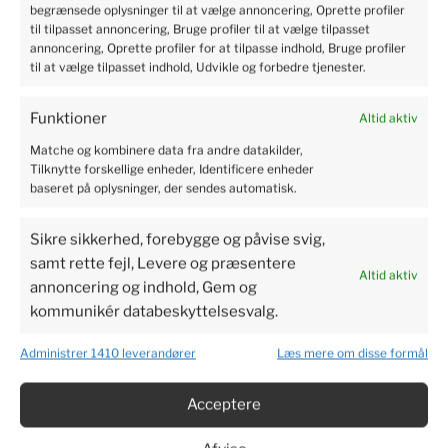
begrænsede oplysninger til at vælge annoncering, Oprette profiler
til tilpasset annoncering, Bruge profiler til at vælge tilpasset
Kristian
annoncering, Oprette profiler for at tilpasse indhold, Bruge profiler
verified
til at vælge tilpasset indhold, Udvikle og forbedre tjenester.
5
Professional service, shopping is pure pleasure. I'm very
happy. Rapid delivery of products. The package was safe
Funktioner
Altid aktiv
and sound. There is no need to worry. Excellent protection
Matche og kombinere data fra andre datakilder,
of the parcel.
Tilknytte forskellige enheder, Identificere enheder
2024-06-04
baseret på oplysninger, der sendes automatisk.
4
4
Sikre sikkerhed, forebygge og påvise svig,
samt rette fejl, Levere og præsentere
Susanne
verified
Altid aktiv
annoncering og indhold, Gem og
5
kommunikér databeskyttelsesvalg.
Perfect service, I recommend it.
2024-06-03
Administrer 1410 leverandører
Læs mere om disse formål
4
2
Acceptere
Bjarne
verified