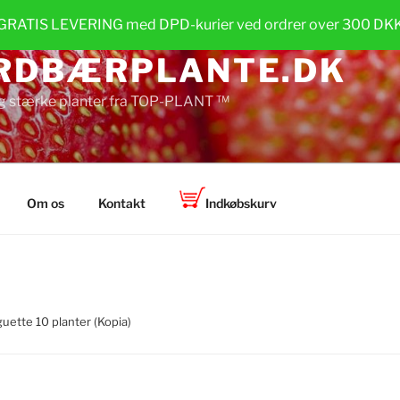
GRATIS LEVERING med DPD-kurier ved ordrer over 300 DK
RDBÆRPLANTE.DK
g stærke planter fra TOP-PLANT ™
Om os
Kontakt
Indkøbskurv
uette 10 planter (Kopia)