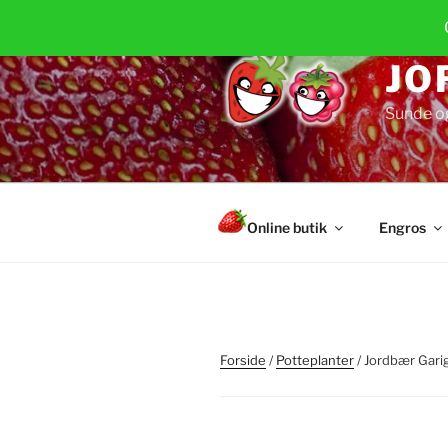
Videre
til
indhold
JO
Sunde o
Online butik
Engros
Forside
/
Potteplanter
/ Jordbær Garig