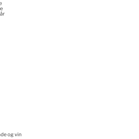
e
de
 år
lade og vin