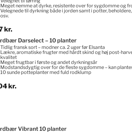
Velegnet til tørring
Meget nemme at dyrke, resistente over for sygdomme og fr
Velegnede til dyrkning både i jorden samt i potter, beholdere
osv.
7
kr.
rdbær Darselect – 10 planter
Tidlig fransk sort – modner ca. 2 uger før Elsanta
Lækre, aromatiske frugter
med hårdt skind og høj post-harv
kvalitet
Meget frugtbar i første og andet dyrkningsår
Modstandsdygtig over for de fleste sygdomme – kan plante
10 sunde potteplanter med fuld rodklump
04
kr.
ordbær Vibrant 10 planter