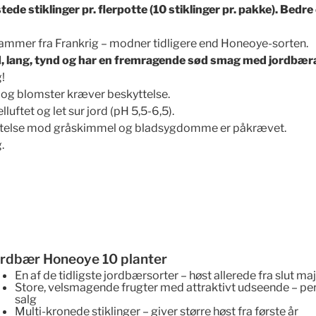
de stiklinger pr. flerpotte (10 stiklinger pr. pakke). Bedr
 stammer fra Frankrig – modner tidligere end Honeoye-sorten.
lød, lang, tynd og har en fremragende sød smag med jordbæ
g!
e og blomster kræver beskyttelse.
lluftet og let sur jord (pH 5,5-6,5).
ttelse mod gråskimmel og bladsygdomme er påkrævet.
.
ordbær Honeoye 10 planter
En af de tidligste jordbærsorter
– høst allerede fra slut ma
Store, velsmagende frugter
med attraktivt udseende – perf
salg
Multi-kronede stiklinger
– giver større høst fra første år