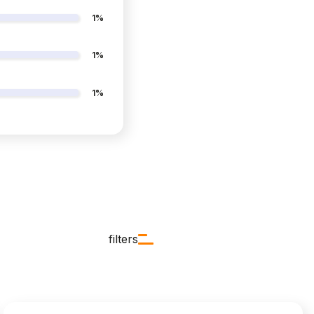
1%
1%
1%
filters