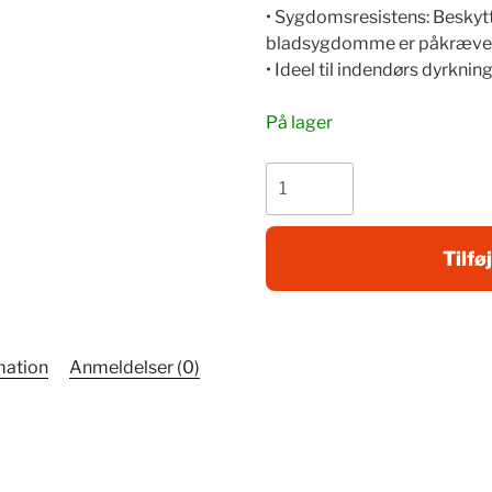
• Sygdomsresistens: Besky
bladsygdomme er påkræve
• Ideel til indendørs dyrknin
På lager
Jordbær
Gariguette
10
planter
Tilføj
(Kopia)
antal
mation
Anmeldelser (0)