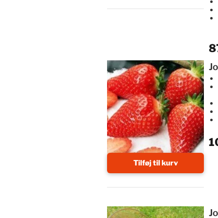
8
Jo
1
Tilføj til kurv
J