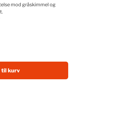
ttelse mod gråskimmel og
t.
g
 til kurv