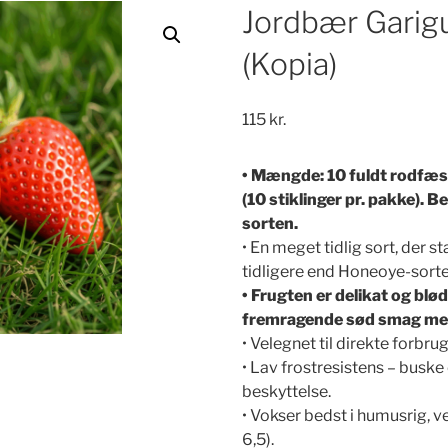
Jordbær Garigu
(Kopia)
115
kr.
• Mængde: 10 fuldt rodfæst
(10 stiklinger pr. pakke). 
sorten.
• En meget tidlig sort, der 
tidligere end Honeoye-sorte
• Frugten er delikat og blød
fremragende sød smag me
• Velegnet til direkte forbrug
• Lav frostresistens – busk
beskyttelse.
• Vokser bedst i humusrig, ve
6,5).