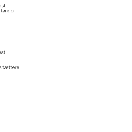
ost
, tønder
est
s tættere