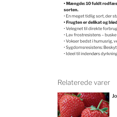
• Mængde: 10 fuldt rodfæste
sorten.
• En meget tidlig sort, der
• Frugten er delikat og b
• Velegnet til direkte forbru
• Lav frostresistens – busk
• Vokser bedst i humusrig, ve
• Sygdomsresistens: Besky
• Ideel til indendørs dyrkning
Relaterede varer
J