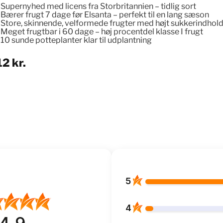
Supernyhed med licens fra Storbritannien –
tidlig sort
Bærer frugt
7 dage før Elsanta
– perfekt til en lang sæson
Store, skinnende, velformede frugter med højt sukkerindhol
Meget frugtbar i 60 dage – høj procentdel klasse I frugt
10 sunde potteplanter klar til udplantning
12
kr.
5
4