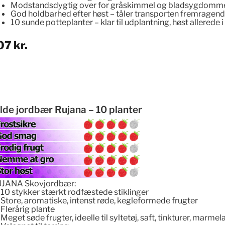
Modstandsdygtig over for gråskimmel
og bladsygdomm
God holdbarhed efter høst
– tåler transporten fremragen
10 sunde potteplanter
– klar til udplantning, høst allerede i
07
kr.
lde jordbær Rujana – 10 planter
JANA Skovjordbær:
10 stykker stærkt rodfæstede stiklinger
Store, aromatiske, intenst røde, kegleformede frugter
Flerårig plante
Meget søde frugter, ideelle til syltetøj, saft, tinkturer, marme