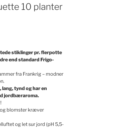
ette 10 planter
ede stiklinger pr. flerpotte
Bedre end standard Frigo-
stammer fra Frankrig – modner
n.
, lang, tynd og har en
d jordbæraroma.
!
e og blomster kræver
lluftet og let sur jord (pH 5,5-