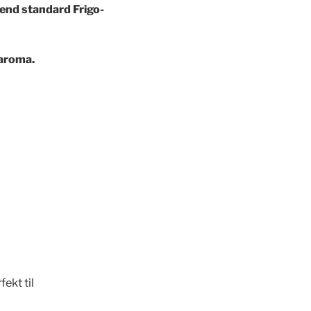
e end standard Frigo-
raroma.
j
ekt til