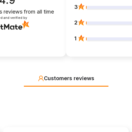
4.9
3
s reviews
from all time
d and verified by
2
1
Customers reviews