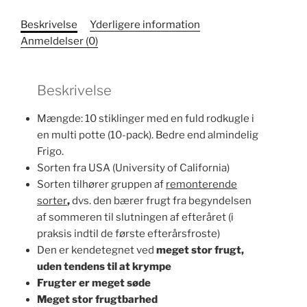
Beskrivelse
Yderligere information
Anmeldelser (0)
Beskrivelse
Mængde: 10 stiklinger med en fuld rodkugle i
en multi potte (10-pack). Bedre end almindelig
Frigo.
Sorten fra USA (University of California)
Sorten tilhører gruppen af
remonterende
sorter
,
dvs. den bærer frugt fra begyndelsen
af ​​sommeren til slutningen af ​​efteråret (i
praksis indtil de første efterårsfroste)
Den er kendetegnet ved
meget stor frugt,
uden tendens til at krympe
Frugter er meget søde
Meget stor frugtbarhed