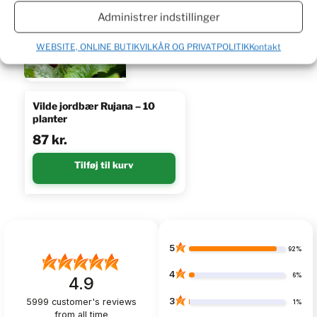
Administrer indstillinger
WEBSITE, ONLINE BUTIKVILKÅR OG PRIVATPOLITIK
Kontakt
Vilde jordbær Rujana – 10
planter
87
kr.
Tilføj til kurv
5
92%
4
6%
4.9
3
5999
customer's reviews
1%
from all time