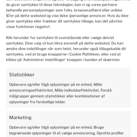
du giver samtykke til disse teknologier, kan vi og vores partnere
behandle personoplysninger som f.eks. browseradfærd eller unikke
ID'er på dette websted og vise (ikke-)personlige annoncer. Hvis du ikke
giver samtykke eller trækker dit samtykke tilbage, kan det påvirke
visse funktioner negativt.
Jordbær Senga Sengana – 10
planter
Klik herunder for samtykke til ovenstående eller vælge delvist
samtykke. Dine valg vil kun blive anvendt på dette websted. Du kan
86
kr.
ændre dine indstillinger når som helst, herunder også tilbagekalde dit
samtykke, ved at bruge knapperne i Cookie Politikken, eller ved at
Tilføj til kurv
klikke på 'Administrer indstillinger' knappen i bunden af skærmen.
Statistikker
Opbevare og/eller tilgå oplysninger på en enhed, Måle
annonceringseffektivitet, Måle indholdseffektivitet, Forstå
målgrupper gennem statistikker eller kombinationer af
oplysninger fra forskellige kilder.
Marketing
Opbevare og/eller tilgå oplysninger på en enhed, Bruge
Jordbær Korona 10 planter
begrænsede oplysninger til at vælge annoncering, Oprette profiler