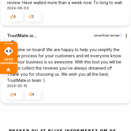
review. Have waited more than a week now. To long to wait.
2024-06-03
5
2
TrustMate.io...
unverified review
5
Welcome on board! We are happy to help you simplify the
4.9
review process for your customers and let everyone know
5999
why your business is so awesome. With this tool you will be
anmeldelser
able to collect the reviews you’ve always dreamed of!
Thank you for choosing us. We wish you all the best,
TrustMate.io team :)
2024-05-15
4
4
ØNSKER DU AT BLIVE INFORMERET OM DE