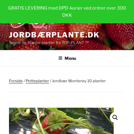
Videre
GRATIS LEVERING med DPD-kurier ved ordrer over 300
til
DKK
indhold
JORDBÆRPLANTE.DK
Sunde og stærke planter fra TOP-PLANT ™
Menu
Forside
/
Potteplanter
/ Jordbær Monterey 10 planter