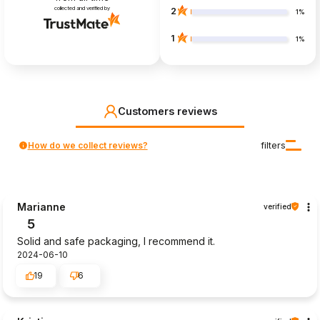
collected and verified by
2
1%
1
1%
Customers reviews
How do we collect reviews?
filters
Marianne
verified
5
Solid and safe packaging, I recommend it.
2024-06-10
19
6