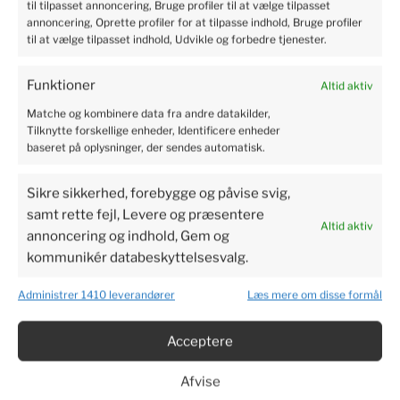
75
kr.
til tilpasset annoncering, Bruge profiler til at vælge tilpasset
annoncering, Oprette profiler for at tilpasse indhold, Bruge profiler
Tilføj til kurv
til at vælge tilpasset indhold, Udvikle og forbedre tjenester.
Funktioner
Altid aktiv
Matche og kombinere data fra andre datakilder,
Tilknytte forskellige enheder, Identificere enheder
baseret på oplysninger, der sendes automatisk.
Sikre sikkerhed, forebygge og påvise svig,
samt rette fejl, Levere og præsentere
Altid aktiv
annoncering og indhold, Gem og
Tranebær – 1 frøplante i en
kommunikér databeskyttelsesvalg.
potte – klar til plantning!
22
kr.
Administrer 1410 leverandører
Læs mere om disse formål
Tilføj til kurv
Acceptere
Afvise