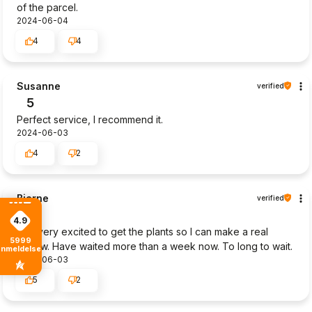
of the parcel.
2024-06-04
4
4
Susanne
verified
5
Perfect service, I recommend it.
2024-06-03
4
2
Bjarne
verified
3
4.9
I am very excited to get the plants so I can make a real
5999
review. Have waited more than a week now. To long to wait.
anmeldelser
2024-06-03
5
2