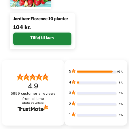
Jordbær Florence 10 planter
104
kr.
Tilføj til kurv
5
92%
4
6%
4.9
3
5999
customer's reviews
1%
from all time
collected and verified by
2
1%
1
1%