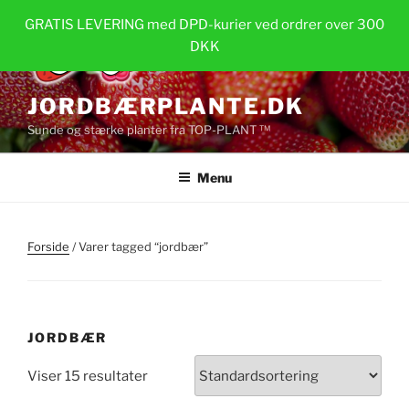
Videre
GRATIS LEVERING med DPD-kurier ved ordrer over 300
til
DKK
indhold
JORDBÆRPLANTE.DK
Sunde og stærke planter fra TOP-PLANT ™
Menu
Forside
/ Varer tagged “jordbær”
JORDBÆR
Viser 15 resultater