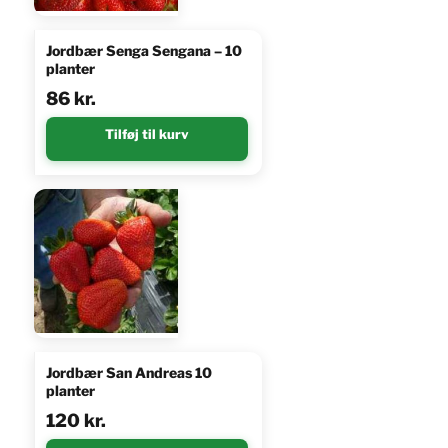
Jordbær Senga Sengana – 10
planter
86
kr.
Tilføj til kurv
Jordbær San Andreas 10
planter
120
kr.