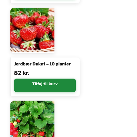
Jordbær Dukat – 10 planter
82
kr.
Tilføj til kurv