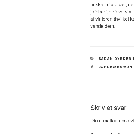
huske, atjordbær, de
jordbær, derovervintr
af vinteren (hvilket 
vande dem.
KATEGORIER
SÅDAN DYRKER 
TAGS
JORDBÆRGØDN
Skriv et svar
Din e-mailadresse vil