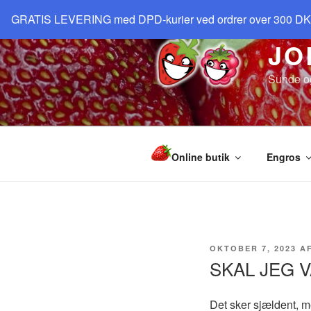
Videre
GRATIS LEVERING med DPD-kurier ved ordrer over 300 D
til
indhold
JO
Sunde o
Online butik
Engros
UDGIVET
OKTOBER 7, 2023
A
DEN
SKAL JEG 
Det sker sjældent, m