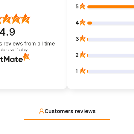
5
4
4.9
3
s reviews
from all time
d and verified by
2
1
Customers reviews