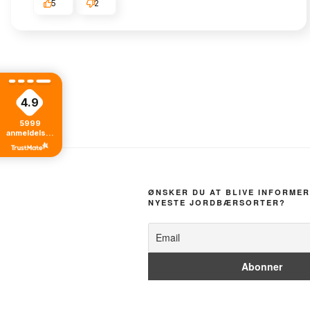
5
2
4.9
5999
anmeldelser
fra alle tider
ØNSKER DU AT BLIVE INFORMER
NYESTE JORDBÆRSORTER?