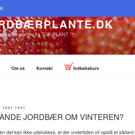
KK
RDBÆRPLANTE.DK
g stærke planter fra TOP-PLANT ™
Om os
Kontakt
Indkøbskurv
F
TEST TEST
VANDE JORDBÆR OM VINTEREN?
en det kan ikke udelukkes, at der undertiden vil opstå et sådant