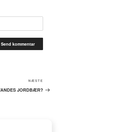
Næste
NÆSTE
indlæg
VANDES JORDBÆR?