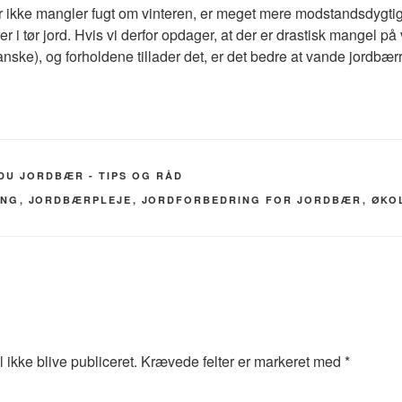
r ikke mangler fugt om vinteren, er meget mere modstandsdygtige
er i tør jord. Hvis vi derfor opdager, at der er drastisk mangel på 
kanske), og forholdene tillader det, er det bedre at vande jordbær
DU JORDBÆR - TIPS OG RÅD
ING
,
JORDBÆRPLEJE
,
JORDFORBEDRING FOR JORDBÆR
,
ØKO
 ikke blive publiceret.
Krævede felter er markeret med
*