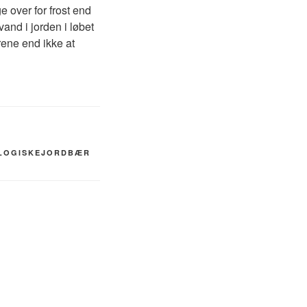
 over for frost end
vand i jorden i løbet
rene end ikke at
LOGISKEJORDBÆR