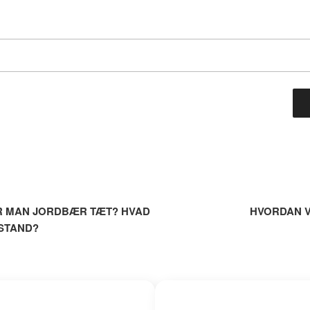
ation
R MAN JORDBÆR TÆT? HVAD
HVORDAN 
STAND?