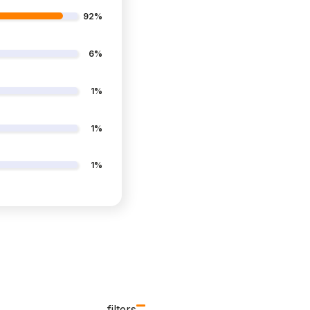
92%
6%
1%
1%
1%
filters