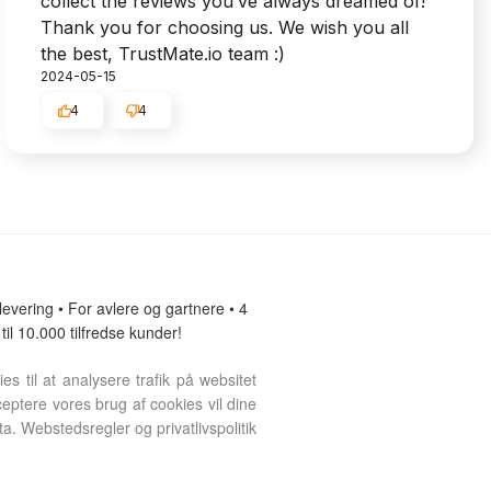
collect the reviews you’ve always dreamed of!
Thank you for choosing us. We wish you all
the best, TrustMate.io team :)
2024-05-15
4
4
vering • For avlere og gartnere • 4
 til 10.000 tilfredse kunder!
s til at analysere trafik på websitet
eptere vores brug af cookies vil dine
. Webstedsregler og privatlivspolitik