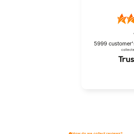
5999
customer'
collecte
How do we collect reviews?