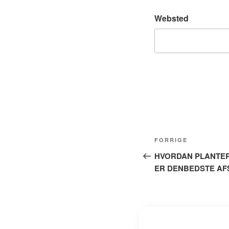
Websted
Indlægsnavig
Forrige
FORRIGE
indlæg
HVORDAN PLANTE
ER DENBEDSTE AF