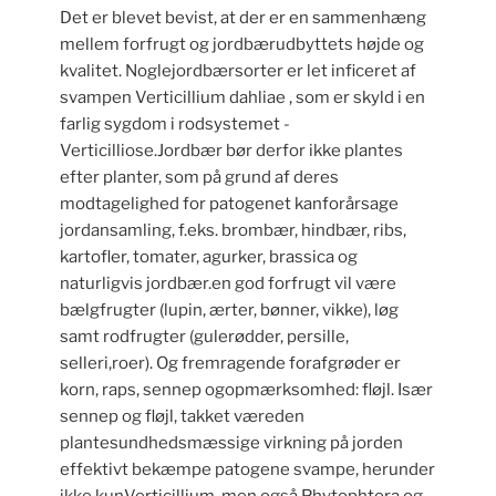
Det er blevet bevist, at der er en sammenhæng
mellem forfrugt og jordbærudbyttets højde og
kvalitet. Noglejordbærsorter er let inficeret af
svampen Verticillium dahliae , som er skyld i en
farlig sygdom i rodsystemet -
Verticilliose.Jordbær bør derfor ikke plantes
efter planter, som på grund af deres
modtagelighed for patogenet kanforårsage
jordansamling, f.eks. brombær, hindbær, ribs,
kartofler, tomater, agurker, brassica og
naturligvis jordbær.en god forfrugt vil være
bælgfrugter (lupin, ærter, bønner, vikke), løg
samt rodfrugter (gulerødder, persille,
selleri,roer). Og fremragende forafgrøder er
korn, raps, sennep ogopmærksomhed: fløjl. Især
sennep og fløjl, takket væreden
plantesundhedsmæssige virkning på jorden
effektivt bekæmpe patogene svampe, herunder
ikke kunVerticillium, men også Phytophtora og