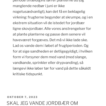
periode tilfældigvis tørrer planterne ud (og
manglende nedbør i juni er ikke
nogetusædvanligt), kan det få en beklagelig
virkning: frugterne begynder at skrumpe, og i en
ekstrem situation vil de istedet for jordbær
ligne skovjordbær. Alle vores anstrengelser for
at plante planterne og passe dem senere vil
haveværet forgæves. Det må vi ikke lade ske.
Lad os vande dem i løbet af frugtperioden. Og
for at sige sandheden er detligegyldigt, i hvilken
form vi forsyner dem med vand (med slange,
vandkande, sprinkler eller drypvanding), så
længevi ikke løber tør for vand på dette såkaldt
kritiske tidspunkt.
UDGIVET
OKTOBER 7, 2023
DEN
SKAL JEG VANDE JORDBÆR OM