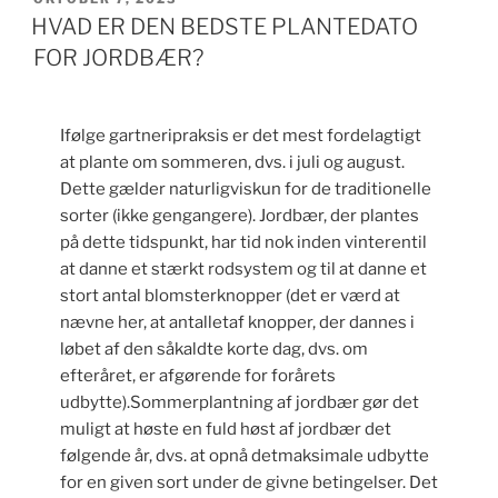
DEN
HVAD ER DEN BEDSTE PLANTEDATO
FOR JORDBÆR?
Ifølge gartneripraksis er det mest fordelagtigt
at plante om sommeren, dvs. i juli og august.
Dette gælder naturligviskun for de traditionelle
sorter (ikke gengangere). Jordbær, der plantes
på dette tidspunkt, har tid nok inden vinterentil
at danne et stærkt rodsystem og til at danne et
stort antal blomsterknopper (det er værd at
nævne her, at antalletaf knopper, der dannes i
løbet af den såkaldte korte dag, dvs. om
efteråret, er afgørende for forårets
udbytte).Sommerplantning af jordbær gør det
muligt at høste en fuld høst af jordbær det
følgende år, dvs. at opnå detmaksimale udbytte
for en given sort under de givne betingelser. Det