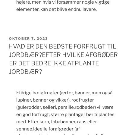
højere, men hvis vi forsømmer nogle vigtige
elementer, kan det blive endnu lavere.
UDGIVET
OKTOBER 7, 2023
DEN
HVAD ER DEN BEDSTE FORFRUGT TIL
JORDBÆR?EFTER HVILKE AFGRØDER
ER DET BEDRE IKKE ATPLANTE
JORDBÆR?
Etårige bælgfrugter (ærter, bønner, men også
lupiner, bønner og vikker), rodfrugter
(gulerødder, selleri, persille,rødbeder) vil være
en god forfrugt; større plantager bør tilplantes
med. Efter korn, fababønner, raps eller
sennep.Ideelle forafgrøder (af