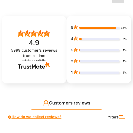
side
5
92%
4
6%
4.9
3
5999
customer's reviews
1%
from all time
collected and verified by
2
1%
1
1%
Customers reviews
How do we collect reviews?
filters