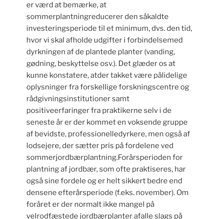
er værd at bemærke, at
sommerplantningreducerer den såkaldte
investeringsperiode til et minimum, dvs. den tid,
hvor vi skal afholde udgifter i forbindelsemed
dyrkningen af de plantede planter (vanding,
gødning, beskyttelse osv.). Det glæder os at
kunne konstatere, atder takket være pålidelige
oplysninger fra forskellige forskningscentre og
rådgivningsinstitutioner samt
positiveerfaringer fra praktikerne selv i de
seneste år er der kommet en voksende gruppe
af bevidste, professionelledyrkere, men også af
lodsejere, der sætter pris på fordelene ved
sommerjordbærplantning.Forårsperioden for
plantning af jordbær, som ofte praktiseres, har
også sine fordele og er helt sikkert bedre end
densene efterårsperiode (f.eks. november). Om
foråret er der normalt ikke mangel på
velrodfæstede jordbærplanter afalle slags på