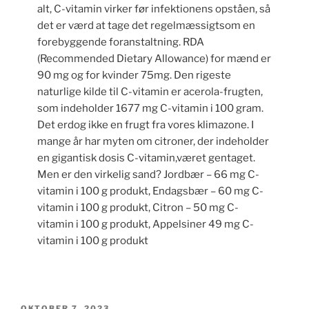
alt, C-vitamin virker før infektionens opståen, så
det er værd at tage det regelmæssigtsom en
forebyggende foranstaltning. RDA
(Recommended Dietary Allowance) for mænd er
90 mg og for kvinder 75mg. Den rigeste
naturlige kilde til C-vitamin er acerola-frugten,
som indeholder 1677 mg C-vitamin i 100 gram.
Det erdog ikke en frugt fra vores klimazone. I
mange år har myten om citroner, der indeholder
en gigantisk dosis C-vitamin,været gentaget.
Men er den virkelig sand? Jordbær – 66 mg C-
vitamin i 100 g produkt, Endagsbær – 60 mg C-
vitamin i 100 g produkt, Citron – 50 mg C-
vitamin i 100 g produkt, Appelsiner 49 mg C-
vitamin i 100 g produkt
UDGIVET
OKTOBER 7, 2023