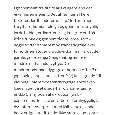
I gennemsnit tre til fire år. Længere end det
giver ingen mening. Det afhænger af flere
faktorer: Jordbundsforhold -på lettere, men
frugtbare, humusholdige og gennemtrængelige
jorde holder jordbærrene sig længere end på
kolde,tunge og gennemblødte jorde. sort –
nogle sorter er mere modstandsdygtige over
for jordnematoder ogrodsygdomme (f.e k s . den
gamle, gode Senga Sengana), og andre er
mindre modstandsdygtige. De
mindremodstandsdygtige er normalt efter 3 år
(og nogle gange endda efter 2 år) kun egnede “til
pløjning”. Meremodstandsdygtige sorter kan
bære frugt på et sted i 4 år, og nogle gange
endda 5 år. graden af ukrudtsangreb –
påparceller, der ikke er forberedt omhyggeligt,
dvs. stærkt overgroet med kålhvene og andet
besværligt ukrudt, er detikke værd at bekymre