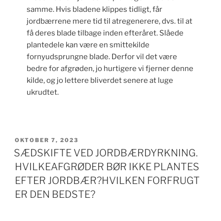
samme. Hvis bladene klippes tidligt, får
jordbærrene mere tid til atregenerere, dvs. til at
få deres blade tilbage inden efteråret. Slåede
plantedele kan være en smittekilde
fornyudsprungne blade. Derfor vil det være
bedre for afgrøden, jo hurtigere vi fjerner denne
kilde, og jo lettere bliverdet senere at luge
ukrudtet.
UDGIVET
OKTOBER 7, 2023
DEN
SÆDSKIFTE VED JORDBÆRDYRKNING.
HVILKEAFGRØDER BØR IKKE PLANTES
EFTER JORDBÆR?HVILKEN FORFRUGT
ER DEN BEDSTE?