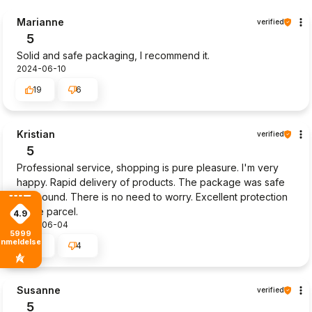
Marianne
verified
5
Solid and safe packaging, I recommend it.
2024-06-10
19
6
Kristian
verified
5
Professional service, shopping is pure pleasure. I'm very
happy. Rapid delivery of products. The package was safe
and sound. There is no need to worry. Excellent protection
of the parcel.
4.9
2024-06-04
5999
anmeldelser
4
4
Susanne
verified
5