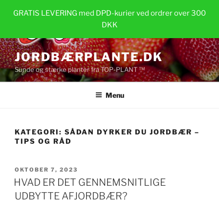
Videre
GRATIS LEVERING med DPD-kurier ved ordrer over 300
til
DKK
indhold
JORDBÆRPLANTE.DK
Sunde og stærke planter fra TOP-PLANT ™
Menu
KATEGORI:
SÅDAN DYRKER DU JORDBÆR –
TIPS OG RÅD
UDGIVET
OKTOBER 7, 2023
DEN
HVAD ER DET GENNEMSNITLIGE
UDBYTTE AFJORDBÆR?