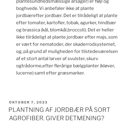
plantesundhedsmæssige årsager) er fløjl og
boghvede. Vi anbefaler ikke at plante
jordbærefter jordbær. Det er tilrådeligt at plante
efter tomater, kartofler, tobak, agurker, hindbær
og brassica (kål, blomkål,broccoli). Det er heller
ikke tilrådeligt at plante jordbær efter majs, som
er vært for nematoder, der skaderrodsystemet,
og, på grund af muligheden for tilstedeværelsen
af et stort antal larver af svulster, skurv
ogtrådorme,efter flerårige bælgplanter (kløver,
lucerne) samt efter græsmarker.
UDGIVET
OKTOBER 7, 2023
DEN
PLANTNING AF JORDBÆR PÅ SORT
AGROFIBER. GIVER DETMENING?