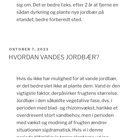
sig om. Det er bedre f.eks. efter 2 år at fjerne en
sådan dyrkning og plante nye jordbær på
etandet, bedre forberedt sted.
UDGIVET
OKTOBER 7, 2023
DEN
HVORDAN VANDES JORDBÆR?
Hvis du ikke har mulighed for at vande jordbær,
er det bedre slet ikke at plante dem. Vand er den
vigtigste faktor, derpåvirker frugtens størrelse.
Jordbær i den såkaldte vegetative fase, dvs. i
perioden med blad- og rhizomvækst, harikke et
overdrevent stort vandbehov, men i perioden
med vækst og modning af frugten ændrer
situationen sigdramatisk. Hvis vi i denne