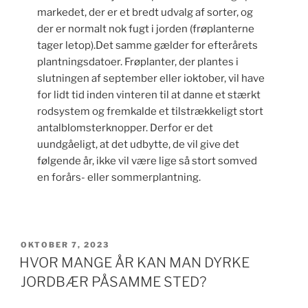
markedet, der er et bredt udvalg af sorter, og
der er normalt nok fugt i jorden (frøplanterne
tager letop).Det samme gælder for efterårets
plantningsdatoer. Frøplanter, der plantes i
slutningen af september eller ioktober, vil have
for lidt tid inden vinteren til at danne et stærkt
rodsystem og fremkalde et tilstrækkeligt stort
antalblomsterknopper. Derfor er det
uundgåeligt, at det udbytte, de vil give det
følgende år, ikke vil være lige så stort somved
en forårs- eller sommerplantning.
UDGIVET
OKTOBER 7, 2023
DEN
HVOR MANGE ÅR KAN MAN DYRKE
JORDBÆR PÅSAMME STED?