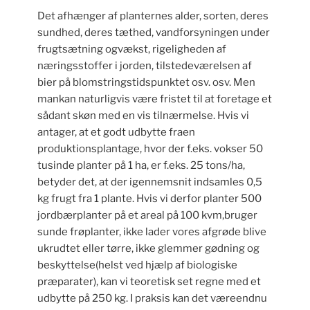
Det afhænger af planternes alder, sorten, deres
sundhed, deres tæthed, vandforsyningen under
frugtsætning ogvækst, rigeligheden af
næringsstoffer i jorden, tilstedeværelsen af
bier på blomstringstidspunktet osv. osv. Men
mankan naturligvis være fristet til at foretage et
sådant skøn med en vis tilnærmelse. Hvis vi
antager, at et godt udbytte fraen
produktionsplantage, hvor der f.eks. vokser 50
tusinde planter på 1 ha, er f.eks. 25 tons/ha,
betyder det, at der igennemsnit indsamles 0,5
kg frugt fra 1 plante. Hvis vi derfor planter 500
jordbærplanter på et areal på 100 kvm,bruger
sunde frøplanter, ikke lader vores afgrøde blive
ukrudtet eller tørre, ikke glemmer gødning og
beskyttelse(helst ved hjælp af biologiske
præparater), kan vi teoretisk set regne med et
udbytte på 250 kg. I praksis kan det væreendnu