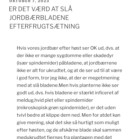
UDGIVET
OKTOBER 7, 2023
DEN
ER DET VÆRD AT SLÅ
JORDBÆRBLADENE
EFTERFRUGTSÆTNING
Hvis vores jordbær efter høst ser OK ud, dvs. at
der ikke er mange sygdomme eller skadedyr
(især spindemider) påbladene, at jordbærrene
ikke er alt for ukrudtet, og at de ser ud til at være
i god form, tror jeg ikke, at der er megetmening
med at slå bladene.Men hvis planterne ikke ser
godt ud, dvs. hvis bladene er stærkt inficeret af
meldug,hvid plet eller spindemider
(mikroskopisk grøn spindemider), er det uden
tvivl bedre at klippe dem ned. Men for atdet kan
give mening, skal det ske så hurtigt som muligt
efter høsten, og de afskårne blade skal sammen
medukrudtet fjernes fra plantagen med det