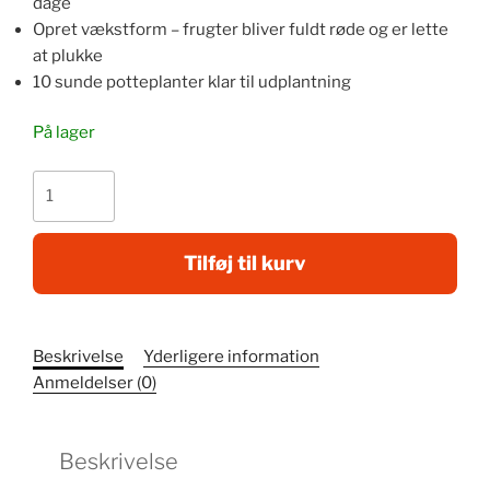
dage
Opret vækstform – frugter bliver fuldt røde og er lette
at plukke
10 sunde potteplanter klar til udplantning
På lager
Jordbær
Florence
10
planter
Tilføj til kurv
antal
Beskrivelse
Yderligere information
Anmeldelser (0)
Beskrivelse