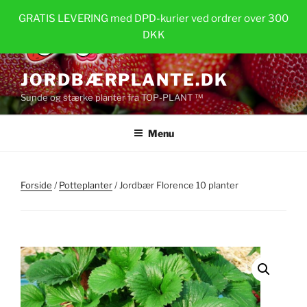
Videre
GRATIS LEVERING med DPD-kurier ved ordrer over 300
til
DKK
indhold
JORDBÆRPLANTE.DK
Sunde og stærke planter fra TOP-PLANT ™
Menu
Forside
/
Potteplanter
/ Jordbær Florence 10 planter