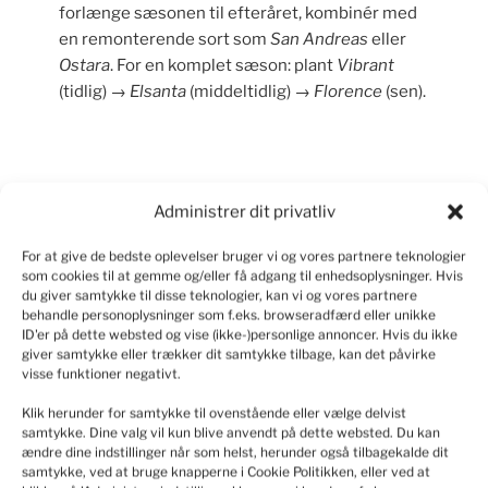
forlænge sæsonen til efteråret, kombinér med
en remonterende sort som
San Andreas
eller
Ostara
. For en komplet sæson: plant
Vibrant
(tidlig) →
Elsanta
(middeltidlig) →
Florence
(sen).
Du kunne også være interesseret i…
Administrer dit privatliv
For at give de bedste oplevelser bruger vi og vores partnere teknologier
som cookies til at gemme og/eller få adgang til enhedsoplysninger. Hvis
du giver samtykke til disse teknologier, kan vi og vores partnere
behandle personoplysninger som f.eks. browseradfærd eller unikke
ID'er på dette websted og vise (ikke-)personlige annoncer. Hvis du ikke
giver samtykke eller trækker dit samtykke tilbage, kan det påvirke
visse funktioner negativt.
Klik herunder for samtykke til ovenstående eller vælge delvist
samtykke. Dine valg vil kun blive anvendt på dette websted. Du kan
Jordbær Elsanta 10 planter
ændre dine indstillinger når som helst, herunder også tilbagekalde dit
81
kr.
samtykke, ved at bruge knapperne i Cookie Politikken, eller ved at