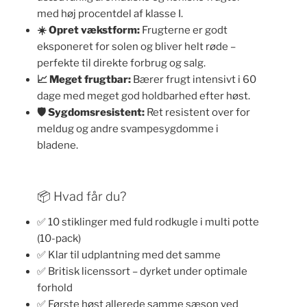
med høj procentdel af klasse I.
☀️ Opret vækstform:
Frugterne er godt
eksponeret for solen og bliver helt røde –
perfekte til direkte forbrug og salg.
📈 Meget frugtbar:
Bærer frugt intensivt i 60
dage med meget god holdbarhed efter høst.
🛡️ Sygdomsresistent:
Ret resistent over for
meldug og andre svampesygdomme i
bladene.
📦 Hvad får du?
✅ 10 stiklinger med fuld rodkugle i multi potte
(10-pack)
✅ Klar til udplantning med det samme
✅ Britisk licenssort – dyrket under optimale
forhold
✅ Første høst allerede samme sæson ved