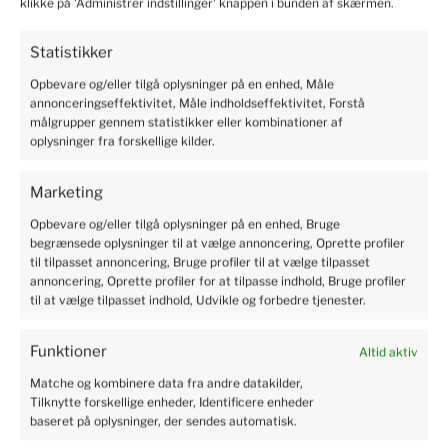
klikke på 'Administrer indstillinger' knappen i bunden af skærmen.
Tilføj til kurv
Statistikker
Opbevare og/eller tilgå oplysninger på en enhed, Måle
annonceringseffektivitet, Måle indholdseffektivitet, Forstå
målgrupper gennem statistikker eller kombinationer af
oplysninger fra forskellige kilder.
Marketing
Opbevare og/eller tilgå oplysninger på en enhed, Bruge
begrænsede oplysninger til at vælge annoncering, Oprette profiler
Jordbær Vibrant 10 planter
til tilpasset annoncering, Bruge profiler til at vælge tilpasset
annoncering, Oprette profiler for at tilpasse indhold, Bruge profiler
112
kr.
til at vælge tilpasset indhold, Udvikle og forbedre tjenester.
Tilføj til kurv
Funktioner
Altid aktiv
Matche og kombinere data fra andre datakilder,
Tilknytte forskellige enheder, Identificere enheder
Relaterede varer
baseret på oplysninger, der sendes automatisk.