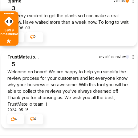
Bjarne
verified
3
I am very excited to get the plants so I can make a real
4.9
review. Have waited more than a week now. To long to wait.
2024-06-03
5999
anmeldelser
5
2
TrustMate.io...
unverified review
5
Welcome on board! We are happy to help you simplify the
review process for your customers and let everyone know
why your business is so awesome. With this tool you will be
able to collect the reviews you’ve always dreamed of!
Thank you for choosing us. We wish you all the best,
TrustMate.io team :)
2024-05-15
4
4