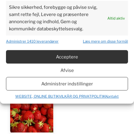
Sikre sikkerhed, forebygge og påvise svig,
samt rette fejl, Levere og præsentere
Altid aktiv
annoncering og indhold, Gem og
kommunikér databeskyttelsesvalg.
Administrer 1410 leverandører
Læs mere om disse formål
Jordbær Polka 10 planter
Acceptere
81
kr.
Afvise
Tilføj til kurv
Administrer indstillinger
WEBSITE, ONLINE BUTIKVILKÅR OG PRIVATPOLITIK
Kontakt