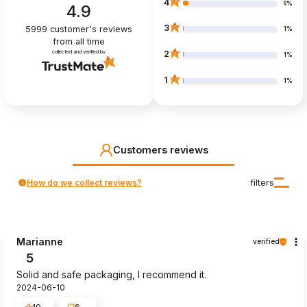
4
6%
4.9
3
5999
customer's reviews
1%
from all time
collected and verified by
2
1%
1
1%
Customers reviews
How do we collect reviews?
filters
Marianne
verified
5
Solid and safe packaging, I recommend it.
2024-06-10