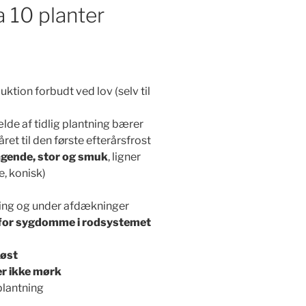
 10 planter
ktion forbudt ved lov (selv til
ælde af tidlig plantning bærer
råret til den første efterårsfrost
agende, stor og smuk
, ligner
e, konisk)
kning og under afdækninger
r for sygdomme i rodsystemet
høst
ver ikke mørk
plantning