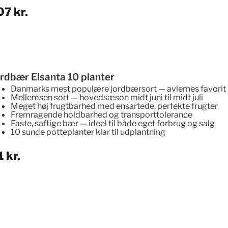
07
kr.
ordbær Elsanta 10 planter
Danmarks mest populære jordbærsort
— avlernes favorit
Mellemsen sort — hovedsæson midt juni til midt juli
Meget høj frugtbarhed med ensartede, perfekte frugter
Fremragende holdbarhed og transporttolerance
Faste, saftige bær — ideel til både eget forbrug og salg
10 sunde potteplanter klar til udplantning
1
kr.