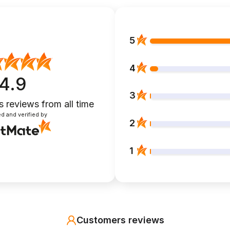
5
4
4.9
3
s reviews
from all time
d and verified by
2
1
Customers reviews