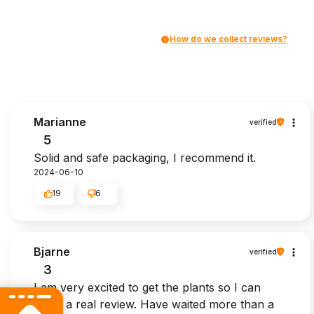
How do we collect reviews?
Marianne
verified
5
Solid and safe packaging, I recommend it.
2024-06-10
19
6
Bjarne
verified
3
I am very excited to get the plants so I can
make a real review. Have waited more than a