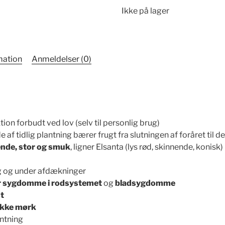
Ikke på lager
mation
Anmeldelser (0)
ion forbudt ved lov (selv til personlig brug)
 af tidlig plantning bærer frugt fra slutningen af ​​foråret til d
ende, stor og smuk
, ligner Elsanta (lys rød, skinnende, konisk)
ng og under afdækninger
or sygdomme i rodsystemet
og
bladsygdomme
t
 ikke mørk
antning