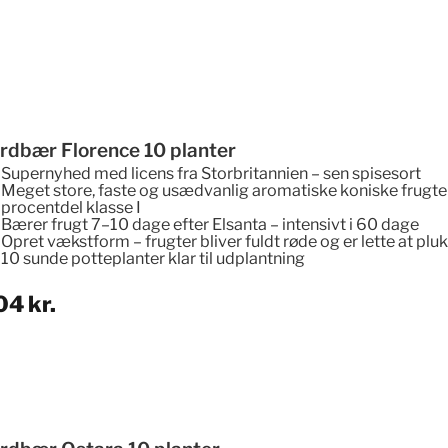
ordbær Florence 10 planter
Supernyhed med licens fra Storbritannien –
sen spisesort
Meget store, faste og usædvanlig aromatiske koniske frugter
procentdel klasse I
Bærer frugt 7–10 dage efter Elsanta – intensivt i 60 dage
Opret vækstform – frugter bliver fuldt røde og er lette at plu
10 sunde potteplanter klar til udplantning
04
kr.