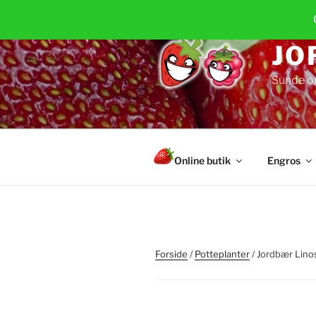
Videre
til
indhold
JO
Sunde o
Online butik
Engros
Forside
/
Potteplanter
/ Jordbær Lino