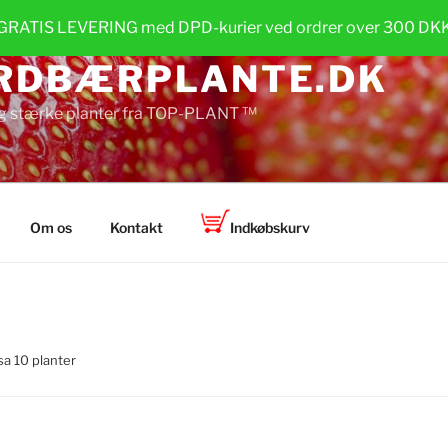
GRATIS LEVERING med DPD-kurier ved ordrer over 300 DK
RDBÆRPLANTE.DK
g stærke planter fra TOP-PLANT ™
Om os
Kontakt
Indkøbskurv
sa 10 planter