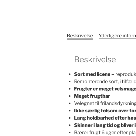
Beskrivelse
Yderligere infor
Beskrivelse
Sort med licens –
reprodukt
Remonterende sort, i tilfælde
Frugter er meget velsmag
Meget frugtbar
Velegnet til frilandsdyrkni
Ikke særlig følsom over f
Lang holdbarhed efter høs
Skinner i lang tid og bliver
Bærer frugt 6 uger efter pl