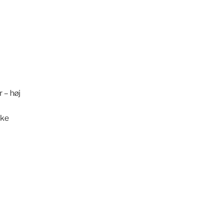
 – høj
kke