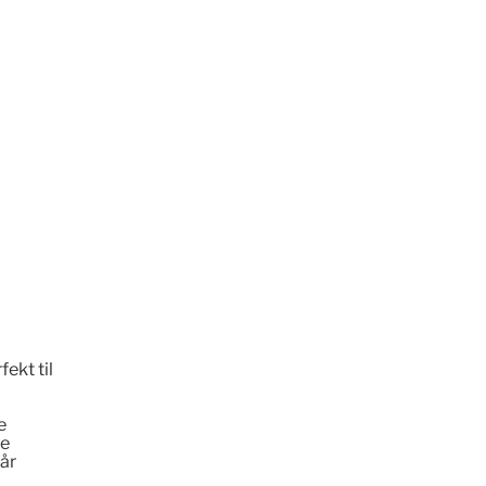
j
ekt til
e
de
 år