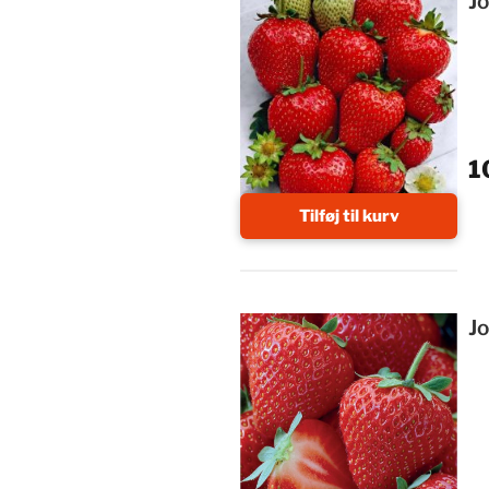
J
1
Tilføj til kurv
J