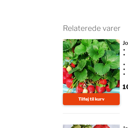
Relaterede varer
J
1
Tilføj til kurv