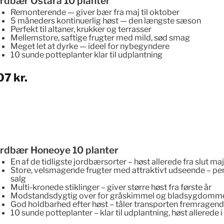
ordbær Ostara 10 planter
Remonterende — giver bær fra maj til oktober
5 måneders kontinuerlig høst — den længste sæson
Perfekt til altaner, krukker og terrasser
Mellemstore, saftige frugter med mild, sød smag
Meget let at dyrke — ideel for nybegyndere
10 sunde potteplanter klar til udplantning
07
kr.
ordbær Honeoye 10 planter
En af de tidligste jordbærsorter
– høst allerede fra slut ma
Store, velsmagende frugter
med attraktivt udseende – perf
salg
Multi-kronede stiklinger
– giver større høst fra første år
Modstandsdygtig over for gråskimmel
og bladsygdomm
God holdbarhed efter høst
– tåler transporten fremragen
10 sunde potteplanter
– klar til udplantning, høst allerede i