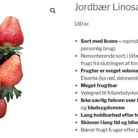
Jordbær Linosa
130
kr.
Sort med licens –
reprodu
personlig brug)
Remonterende sort, i tilf
frugt fra slutningen af ​​fo
Frugter er meget velsm
Elsanta (lys rød, skinnend
Meget frugtbar
Velegnet til frilandsdyr
Ikke særlig følsom ove
og
bladsygdomme
Lang holdbarhed efter 
Skinner i lang tid og bli
Bærer frugt 6 uger efter 