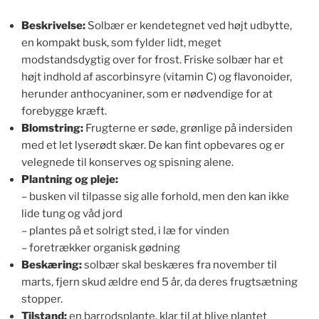
Beskrivelse:
Solbær er kendetegnet ved højt udbytte,
en kompakt busk, som fylder lidt, meget
modstandsdygtig over for frost. Friske solbær har et
højt indhold af ascorbinsyre (vitamin C) og flavonoider,
herunder anthocyaniner, som er nødvendige for at
forebygge kræft.
Blomstring:
Frugterne er søde, grønlige på indersiden
med et let lyserødt skær. De kan fint opbevares og er
velegnede til konserves og spisning alene.
Plantning og pleje:
– busken vil tilpasse sig alle forhold, men den kan ikke
lide tung og våd jord
– plantes på et solrigt sted, i læ for vinden
– foretrækker organisk gødning
Beskæring:
solbær skal beskæres fra november til
marts, fjern skud ældre end 5 år, da deres frugtsætning
stopper.
Tilstand:
en barrodsplante, klar til at blive plantet