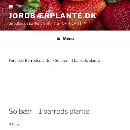
Videre
til
JORDBÆRPLANTE.DK
indhold
Sunde og stærke planter fra TOP-PLANT ™
Menu
Forside
/
Barrodsplanter
/ Solbær – 1 barrods plante
Solbær – 1 barrods plante
30
kr.