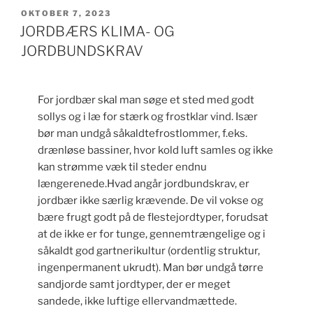
UDGIVET
OKTOBER 7, 2023
DEN
JORDBÆRS KLIMA- OG
JORDBUNDSKRAV
For jordbær skal man søge et sted med godt
sollys og i læ for stærk og frostklar vind. Især
bør man undgå såkaldtefrostlommer, f.eks.
drænløse bassiner, hvor kold luft samles og ikke
kan strømme væk til steder endnu
længerenede.Hvad angår jordbundskrav, er
jordbær ikke særlig krævende. De vil vokse og
bære frugt godt på de flestejordtyper, forudsat
at de ikke er for tunge, gennemtrængelige og i
såkaldt god gartnerikultur (ordentlig struktur,
ingenpermanent ukrudt). Man bør undgå tørre
sandjorde samt jordtyper, der er meget
sandede, ikke luftige ellervandmættede.