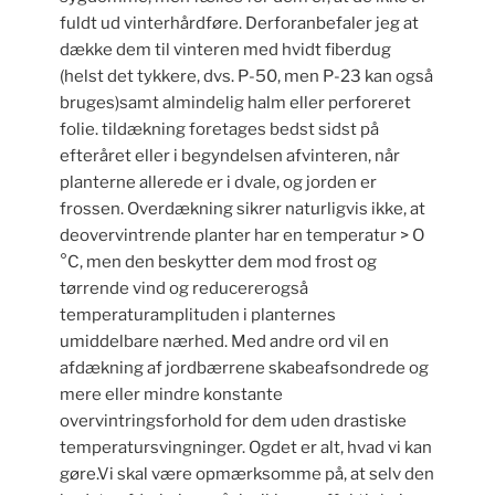
fuldt ud vinterhårdføre. Derforanbefaler jeg at
dække dem til vinteren med hvidt fiberdug
(helst det tykkere, dvs. P-50, men P-23 kan også
bruges)samt almindelig halm eller perforeret
folie. tildækning foretages bedst sidst på
efteråret eller i begyndelsen afvinteren, når
planterne allerede er i dvale, og jorden er
frossen. Overdækning sikrer naturligvis ikke, at
deovervintrende planter har en temperatur > O
°C, men den beskytter dem mod frost og
tørrende vind og reducererogså
temperaturamplituden i planternes
umiddelbare nærhed. Med andre ord vil en
afdækning af jordbærrene skabeafsondrede og
mere eller mindre konstante
overvintringsforhold for dem uden drastiske
temperatursvingninger. Ogdet er alt, hvad vi kan
gøre.Vi skal være opmærksomme på, at selv den