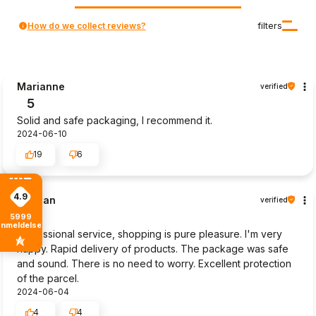
How do we collect reviews?
filters
Marianne
verified
5
Solid and safe packaging, I recommend it.
2024-06-10
19
6
4.9
Kristian
verified
5
5999
anmeldelser
Professional service, shopping is pure pleasure. I'm very
happy. Rapid delivery of products. The package was safe
and sound. There is no need to worry. Excellent protection
of the parcel.
2024-06-04
4
4