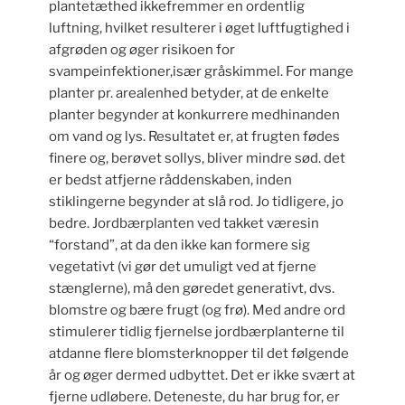
plantetæthed ikkefremmer en ordentlig
luftning, hvilket resulterer i øget luftfugtighed i
afgrøden og øger risikoen for
svampeinfektioner,især gråskimmel. For mange
planter pr. arealenhed betyder, at de enkelte
planter begynder at konkurrere medhinanden
om vand og lys. Resultatet er, at frugten fødes
finere og, berøvet sollys, bliver mindre sød. det
er bedst atfjerne råddenskaben, inden
stiklingerne begynder at slå rod. Jo tidligere, jo
bedre. Jordbærplanten ved takket væresin
“forstand”, at da den ikke kan formere sig
vegetativt (vi gør det umuligt ved at fjerne
stænglerne), må den gøredet generativt, dvs.
blomstre og bære frugt (og frø). Med andre ord
stimulerer tidlig fjernelse jordbærplanterne til
atdanne flere blomsterknopper til det følgende
år og øger dermed udbyttet. Det er ikke svært at
fjerne udløbere. Deteneste, du har brug for, er