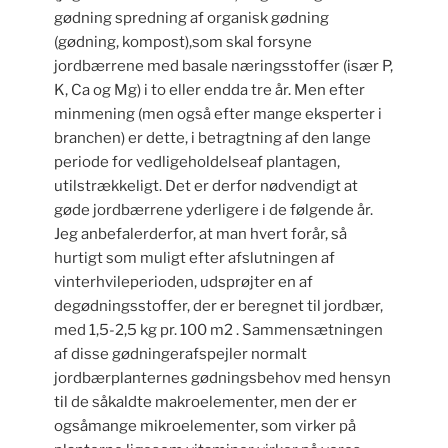
gødning spredning af organisk gødning
(gødning, kompost),som skal forsyne
jordbærrene med basale næringsstoffer (især P,
K, Ca og Mg) i to eller endda tre år. Men efter
minmening (men også efter mange eksperter i
branchen) er dette, i betragtning af den lange
periode for vedligeholdelseaf plantagen,
utilstrækkeligt. Det er derfor nødvendigt at
gøde jordbærrene yderligere i de følgende år.
Jeg anbefalerderfor, at man hvert forår, så
hurtigt som muligt efter afslutningen af
vinterhvileperioden, udsprøjter en af
degødningsstoffer, der er beregnet til jordbær,
med 1,5-2,5 kg pr. 100 m2 . Sammensætningen
af disse gødningerafspejler normalt
jordbærplanternes gødningsbehov med hensyn
til de såkaldte makroelementer, men der er
ogsåmange mikroelementer, som virker på