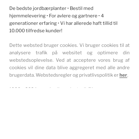
De bedste jordbærplanter • Bestil med
hjemmelevering • For avlere og gartnere • 4
generationer erfaring • Vi har allerede haft tillid til
10.000 tilfredse kunder!
Dette websted bruger cookies. Vi bruger cookies til at
analysere trafik på websitet og optimere din
webstedsoplevelse. Ved at acceptere vores brug af
cookies vil dine data blive aggregeret med alle andre
brugerdata. Webstedsregler og privatlivspolitik er
her
.
1999 – 2024 www.jordbærplante.dk ™
WEBSITE, ONLINE BUTIKVILKÅR OG PRIVATPOLITIK
Drevet af WordPress