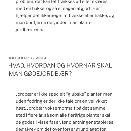
problem; det kan let trækkes ud eller skæres
med en hakke, og så er sagen afgjort. Her
hjælper det ikkemeget at trække eller hakke, og
man bør fjerne det, inden man planter
jordbærrene.
UDGIVET
OKTOBER 7, 2023
DEN
HVAD, HVORDAN OG HVORNÅR SKAL
MAN GØDEJORDBÆR?
Jordbær er ikke specielt “glubske” planter, men
uden fodring er der ikke tale om en vellykket
høst. Jordbær voksernormalt på det samme
sted i flere år, så som alle flerårige planter skal
de gødes i visse faser. før plantningenetableres
(jeg skrev om det ovenfor) er grundlaget for