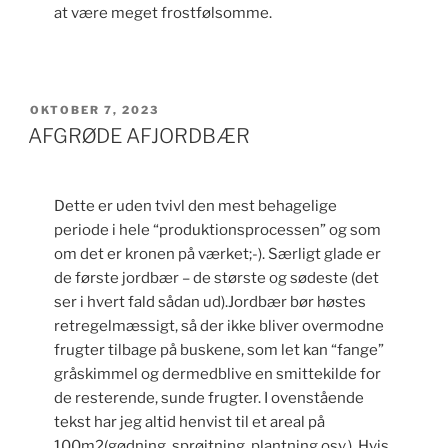
at være meget frostfølsomme.
UDGIVET
OKTOBER 7, 2023
DEN
AFGRØDE AFJORDBÆR
Dette er uden tvivl den mest behagelige
periode i hele “produktionsprocessen” og som
om det er kronen på værket;-). Særligt glade er
de første jordbær – de største og sødeste (det
ser i hvert fald sådan ud).Jordbær bør høstes
retregelmæssigt, så der ikke bliver overmodne
frugter tilbage på buskene, som let kan “fange”
gråskimmel og dermedblive en smittekilde for
de resterende, sunde frugter. I ovenstående
tekst har jeg altid henvist til et areal på
100m2(gødning, sprøjtning, plantning osv.). Hvis