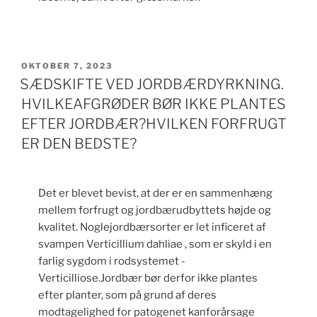
UDGIVET
OKTOBER 7, 2023
DEN
SÆDSKIFTE VED JORDBÆRDYRKNING.
HVILKEAFGRØDER BØR IKKE PLANTES
EFTER JORDBÆR?HVILKEN FORFRUGT
ER DEN BEDSTE?
Det er blevet bevist, at der er en sammenhæng
mellem forfrugt og jordbærudbyttets højde og
kvalitet. Noglejordbærsorter er let inficeret af
svampen Verticillium dahliae , som er skyld i en
farlig sygdom i rodsystemet -
Verticilliose.Jordbær bør derfor ikke plantes
efter planter, som på grund af deres
modtagelighed for patogenet kanforårsage