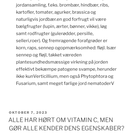
jordansamling, f.eks. brombær, hindbær, ribs,
kartofler, tomater, agurker, brassica og
naturligvis jordbær.en god forfrugt vil være
bælgfrugter (lupin, ærter, bønner, vikke), løg
samt rodfrugter (gulerødder, persille,
selleri,roer). Og fremragende forafgrøder er
korn, raps, sennep ogopmærksomhed: fløjl. Især
sennep og fløjl, takket væreden
plantesundhedsmæssige virkning på jorden
effektivt bekæmpe patogene svampe, herunder
ikke kunVerticillium, men også Phytophtora og
Fusarium, samt meget farlige jord nematoderV
UDGIVET
OKTOBER 7, 2023
DEN
ALLE HAR HØRT OM VITAMIN C, MEN
GØR ALLE KENDER DENS EGENSKABER?