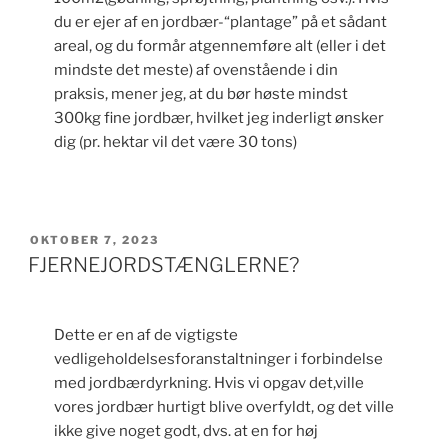
du er ejer af en jordbær-“plantage” på et sådant
areal, og du formår atgennemføre alt (eller i det
mindste det meste) af ovenstående i din
praksis, mener jeg, at du bør høste mindst
300kg fine jordbær, hvilket jeg inderligt ønsker
dig (pr. hektar vil det være 30 tons)
UDGIVET
OKTOBER 7, 2023
DEN
FJERNEJORDSTÆNGLERNE?
Dette er en af de vigtigste
vedligeholdelsesforanstaltninger i forbindelse
med jordbærdyrkning. Hvis vi opgav det,ville
vores jordbær hurtigt blive overfyldt, og det ville
ikke give noget godt, dvs. at en for høj