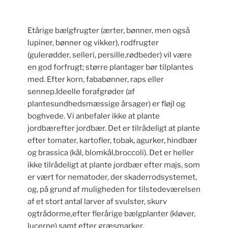
Etårige bælgfrugter (ærter, bønner, men også
lupiner, bønner og vikker), rodfrugter
(gulerødder, selleri, persille,rødbeder) vil være
en god forfrugt; større plantager bør tilplantes
med. Efter korn, fababønner, raps eller
sennep.Ideelle forafgrøder (af
plantesundhedsmæssige årsager) er fløjl og
boghvede. Vi anbefaler ikke at plante
jordbærefter jordbær. Det er tilrådeligt at plante
efter tomater, kartofler, tobak, agurker, hindbær
og brassica (kål, blomkål,broccoli). Det er heller
ikke tilrådeligt at plante jordbær efter majs, som
er vært for nematoder, der skaderrodsystemet,
og, på grund af muligheden for tilstedeværelsen
af et stort antal larver af svulster, skurv
ogtrådorme,efter flerårige bælgplanter (kløver,
lucerne) samt efter græsmarker.