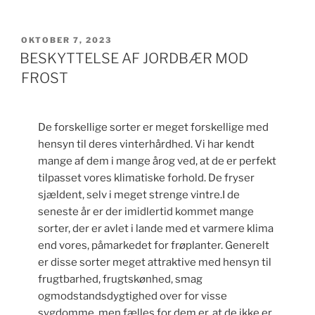
UDGIVET
OKTOBER 7, 2023
DEN
BESKYTTELSE AF JORDBÆR MOD
FROST
De forskellige sorter er meget forskellige med
hensyn til deres vinterhårdhed. Vi har kendt
mange af dem i mange årog ved, at de er perfekt
tilpasset vores klimatiske forhold. De fryser
sjældent, selv i meget strenge vintre.I de
seneste år er der imidlertid kommet mange
sorter, der er avlet i lande med et varmere klima
end vores, påmarkedet for frøplanter. Generelt
er disse sorter meget attraktive med hensyn til
frugtbarhed, frugtskønhed, smag
ogmodstandsdygtighed over for visse
sygdomme, men fælles for dem er, at de ikke er