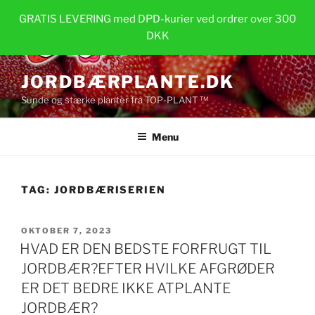
Videre
GRATIS LEVERING med DPD-kurier ved ordrer over 300
til
DKK
indhold
JORDBÆRPLANTE.DK
Sunde og stærke planter fra TOP-PLANT ™
Menu
TAG:
JORDBÆRISERIEN
UDGIVET
OKTOBER 7, 2023
DEN
HVAD ER DEN BEDSTE FORFRUGT TIL
JORDBÆR?EFTER HVILKE AFGRØDER
ER DET BEDRE IKKE ATPLANTE
JORDBÆR?