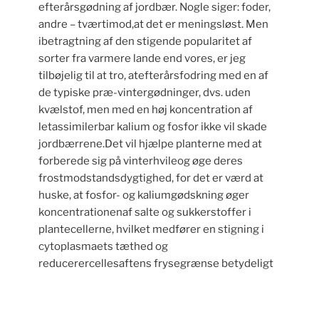
efterårsgødning af jordbær. Nogle siger: foder,
andre – tværtimod,at det er meningsløst. Men
ibetragtning af den stigende popularitet af
sorter fra varmere lande end vores, er jeg
tilbøjelig til at tro, atefterårsfodring med en af
de typiske præ-vintergødninger, dvs. uden
kvælstof, men med en høj koncentration af
letassimilerbar kalium og fosfor ikke vil skade
jordbærrene.Det vil hjælpe planterne med at
forberede sig på vinterhvileog øge deres
frostmodstandsdygtighed, for det er værd at
huske, at fosfor- og kaliumgødskning øger
koncentrationenaf salte og sukkerstoffer i
plantecellerne, hvilket medfører en stigning i
cytoplasmaets tæthed og
reducerercellesaftens frysegrænse betydeligt