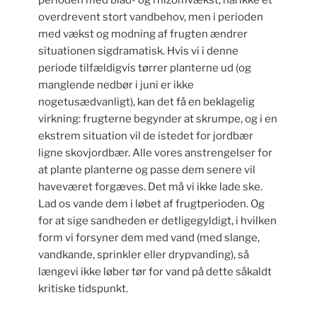
overdrevent stort vandbehov, men i perioden
med vækst og modning af frugten ændrer
situationen sigdramatisk. Hvis vi i denne
periode tilfældigvis tørrer planterne ud (og
manglende nedbør i juni er ikke
nogetusædvanligt), kan det få en beklagelig
virkning: frugterne begynder at skrumpe, og i en
ekstrem situation vil de istedet for jordbær
ligne skovjordbær. Alle vores anstrengelser for
at plante planterne og passe dem senere vil
haveværet forgæves. Det må vi ikke lade ske.
Lad os vande dem i løbet af frugtperioden. Og
for at sige sandheden er detligegyldigt, i hvilken
form vi forsyner dem med vand (med slange,
vandkande, sprinkler eller drypvanding), så
længevi ikke løber tør for vand på dette såkaldt
kritiske tidspunkt.