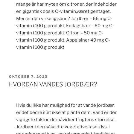
mange år har myten om citroner, der indeholder
en gigantisk dosis C-vitamin,været gentaget.
Men er den virkelig sand? Jordbær – 66 mg C-
vitamin i 100 g produkt, Endagsbær – 60 mg C-
vitamin i 100 g produkt, Citron – 50 mg C-
vitamin i 100 g produkt, Appelsiner 49 mg C-
vitamin i 100 g produkt
UDGIVET
OKTOBER 7, 2023
DEN
HVORDAN VANDES JORDBÆR?
Hvis du ikke har mulighed for at vande jordbær,
er det bedre slet ikke at plante dem. Vand er den
vigtigste faktor, derpåvirker frugtens størrelse.
Jordbær i den såkaldte vegetative fase, dvs. i
perioden med blad- og rhizomvækst, harikke et