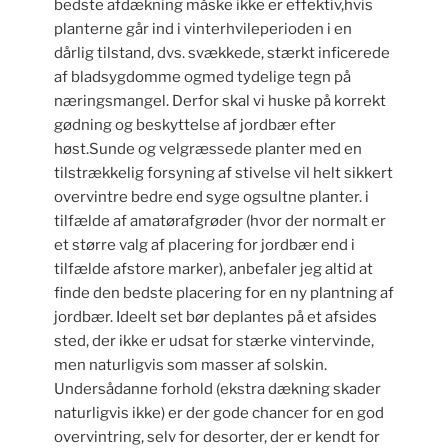
bedste afdækning måske ikke er effektiv,hvis
planterne går ind i vinterhvileperioden i en
dårlig tilstand, dvs. svækkede, stærkt inficerede
af bladsygdomme ogmed tydelige tegn på
næringsmangel. Derfor skal vi huske på korrekt
gødning og beskyttelse af jordbær efter
høst.Sunde og velgræssede planter med en
tilstrækkelig forsyning af stivelse vil helt sikkert
overvintre bedre end syge ogsultne planter. i
tilfælde af amatørafgrøder (hvor der normalt er
et større valg af placering for jordbær end i
tilfælde afstore marker), anbefaler jeg altid at
finde den bedste placering for en ny plantning af
jordbær. Ideelt set bør deplantes på et afsides
sted, der ikke er udsat for stærke vintervinde,
men naturligvis som masser af solskin.
Undersådanne forhold (ekstra dækning skader
naturligvis ikke) er der gode chancer for en god
overvintring, selv for desorter, der er kendt for