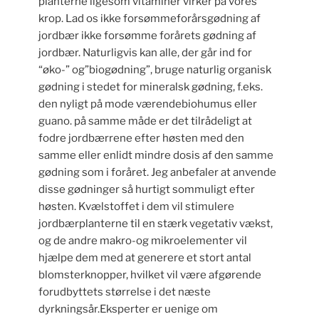
planterne ligesom vitaminer virker på vores
krop. Lad os ikke forsømmeforårsgødning af
jordbær ikke forsømme forårets gødning af
jordbær. Naturligvis kan alle, der går ind for
“øko-” og”biogødning”, bruge naturlig organisk
gødning i stedet for mineralsk gødning, f.eks.
den nyligt på mode værendebiohumus eller
guano. på samme måde er det tilrådeligt at
fodre jordbærrene efter høsten med den
samme eller enlidt mindre dosis af den samme
gødning som i foråret. Jeg anbefaler at anvende
disse gødninger så hurtigt sommuligt efter
høsten. Kvælstoffet i dem vil stimulere
jordbærplanterne til en stærk vegetativ vækst,
og de andre makro-og mikroelementer vil
hjælpe dem med at generere et stort antal
blomsterknopper, hvilket vil være afgørende
forudbyttets størrelse i det næste
dyrkningsår.Eksperter er uenige om