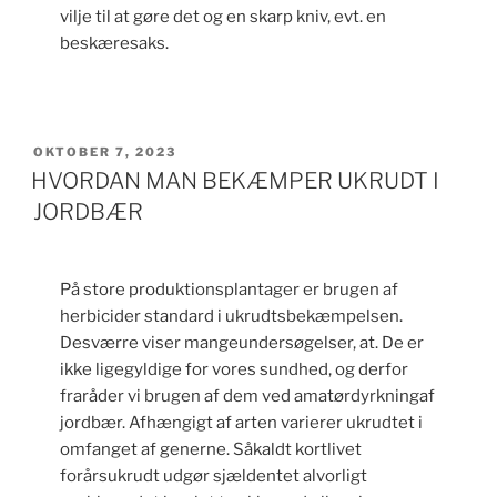
vilje til at gøre det og en skarp kniv, evt. en
beskæresaks.
UDGIVET
OKTOBER 7, 2023
DEN
HVORDAN MAN BEKÆMPER UKRUDT I
JORDBÆR
På store produktionsplantager er brugen af
herbicider standard i ukrudtsbekæmpelsen.
Desværre viser mangeundersøgelser, at. De er
ikke ligegyldige for vores sundhed, og derfor
fraråder vi brugen af dem ved amatørdyrkningaf
jordbær. Afhængigt af arten varierer ukrudtet i
omfanget af generne. Såkaldt kortlivet
forårsukrudt udgør sjældentet alvorligt