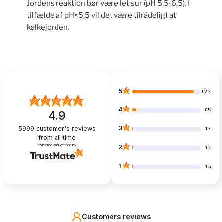
Jordens reaktion bør være let sur (pH 5,5-6,5). I
tilfælde af pH<5,5 vil det være tilrådeligt at
kalkejorden.
5
92%
4
6%
4.9
3
5999
customer's reviews
1%
from all time
collected and verified by
2
1%
1
1%
Customers reviews