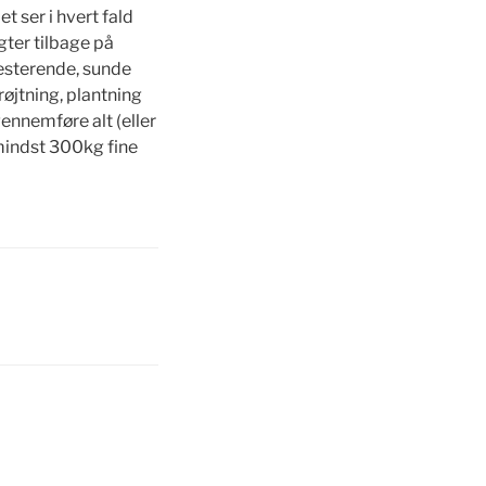
t ser i hvert fald
ter tilbage på
esterende, sunde
røjtning, plantning
gennemføre alt (eller
 mindst 300kg fine