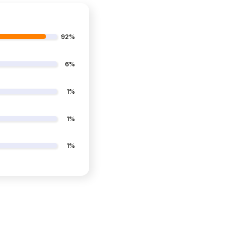
92%
6%
1%
1%
1%