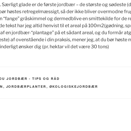
 Særligt glade er de første jordbær – de største og sødeste (de
ør høstes retregelmæssigt, så der ikke bliver overmodne frug
n “fange” gråskimmel og dermedblive en smittekilde for de r
de tekst har jeg altid henvist til et areal på 100m2(gødning, sp
er af en jordbær-“plantage” på et sådant areal, og du formår at
ste) af ovenstående i din praksis, mener jeg, at du bør høste
inderligt ønsker dig (pr. hektar vil det være 30 tons)
DU JORDBÆR - TIPS OG RÅD
EN
,
JORDBÆRPLANTER
,
ØKOLOGISKEJORDBÆR