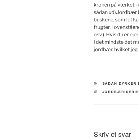
kronen på værket;-).
sådan ud).Jordbær b
buskene, som let ka
frugter. I ovenståen
osv.). Hvis du er ej
i det mindste det me
jordbær, hvilket jeg 
KATEGORIER
SÅDAN DYRKER 
TAGS
JORDBÆRISERI
Skriv et svar