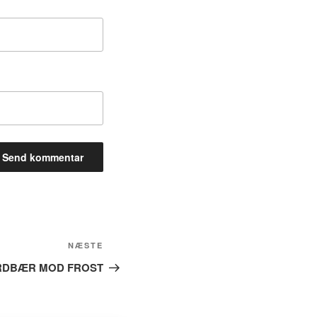
Næste
NÆSTE
indlæg
ORDBÆR MOD FROST