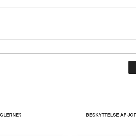
ation
GLERNE?
BESKYTTELSE AF J