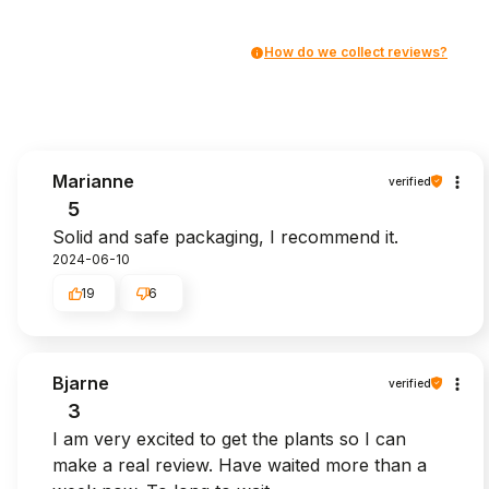
How do we collect reviews?
Marianne
verified
5
Solid and safe packaging, I recommend it.
2024-06-10
19
6
Bjarne
verified
3
I am very excited to get the plants so I can
make a real review. Have waited more than a