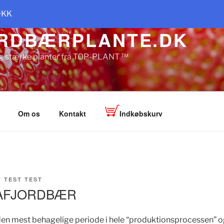
DKK
RDBÆRPLANTE.DK
g stærke planter fra TOP-PLANT ™
Om os
Kontakt
Indkøbskurv
F
TEST TEST
AFJORDBÆR
 den mest behagelige periode i hele “produktionsprocessen” 