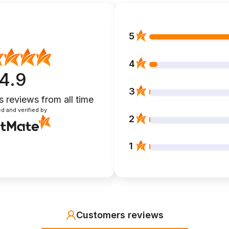
5
4
4.9
3
s reviews
from all time
d and verified by
2
1
Customers reviews