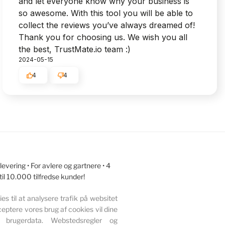
and let everyone know why your business is
so awesome. With this tool you will be able to
collect the reviews you’ve always dreamed of!
Thank you for choosing us. We wish you all
the best, TrustMate.io team :)
2024-05-15
4
4
vering • For avlere og gartnere • 4
 til 10.000 tilfredse kunder!
s til at analysere trafik på websitet
eptere vores brug af cookies vil dine
 brugerdata. Webstedsregler og