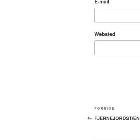
E-mail
Websted
Indlægsnavig
Forrige
FORRIGE
indlæg
FJERNEJORDSTÆN