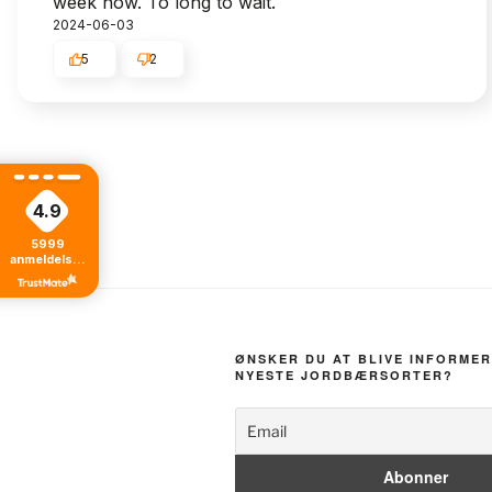
week now. To long to wait.
2024-06-03
5
2
4.9
5999
anmeldelser
fra alle tider
ØNSKER DU AT BLIVE INFORMER
NYESTE JORDBÆRSORTER?