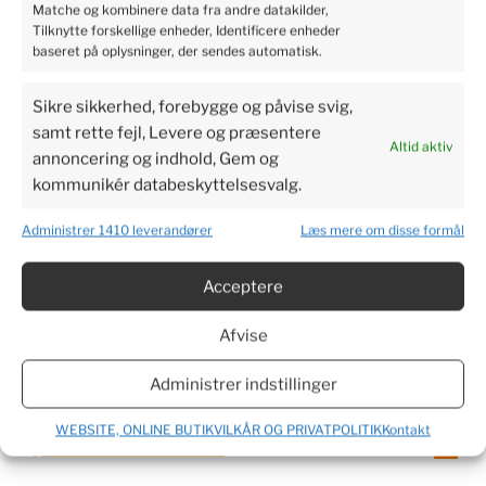
EFTERFRUGTSÆTNING
Matche og kombinere data fra andre datakilder,
Tilknytte forskellige enheder, Identificere enheder
baseret på oplysninger, der sendes automatisk.
Sikre sikkerhed, forebygge og påvise svig,
5
92%
samt rette fejl, Levere og præsentere
Altid aktiv
annoncering og indhold, Gem og
4
6%
4.9
kommunikér databeskyttelsesvalg.
3
5998
customer's reviews
1%
from all time
Administrer 1410 leverandører
Læs mere om disse formål
collected and verified by
2
1%
Acceptere
1
1%
Afvise
Administrer indstillinger
Customers reviews
WEBSITE, ONLINE BUTIKVILKÅR OG PRIVATPOLITIK
Kontakt
How do we collect reviews?
filters