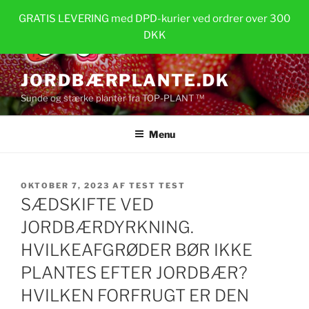
Videre
GRATIS LEVERING med DPD-kurier ved ordrer over 300
til
DKK
indhold
JORDBÆRPLANTE.DK
Sunde og stærke planter fra TOP-PLANT ™
Menu
UDGIVET
OKTOBER 7, 2023
AF
TEST TEST
DEN
SÆDSKIFTE VED
JORDBÆRDYRKNING.
HVILKEAFGRØDER BØR IKKE
PLANTES EFTER JORDBÆR?
HVILKEN FORFRUGT ER DEN