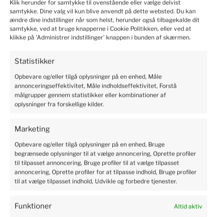
Klik herunder for samtykke til ovenstående eller vælge delvist
samtykke. Dine valg vil kun blive anvendt på dette websted. Du kan
ændre dine indstillinger når som helst, herunder også tilbagekalde dit
Websted
samtykke, ved at bruge knapperne i Cookie Politikken, eller ved at
klikke på 'Administrer indstillinger' knappen i bunden af skærmen.
Statistikker
Opbevare og/eller tilgå oplysninger på en enhed, Måle
annonceringseffektivitet, Måle indholdseffektivitet, Forstå
målgrupper gennem statistikker eller kombinationer af
oplysninger fra forskellige kilder.
Marketing
Indlægsnavigation
Forrige
FORRIGE
Opbevare og/eller tilgå oplysninger på en enhed, Bruge
begrænsede oplysninger til at vælge annoncering, Oprette profiler
indlæg
ALLE HAR HØRT OM VITAMIN C, MEN GØR ALLE
til tilpasset annoncering, Bruge profiler til at vælge tilpasset
KENDER DENS EGENSKABER?
annoncering, Oprette profiler for at tilpasse indhold, Bruge profiler
til at vælge tilpasset indhold, Udvikle og forbedre tjenester.
Næste
NÆSTE
indlæg
Funktioner
ER DET VÆRD AT SLÅ JORDBÆRBLADENE
Altid aktiv