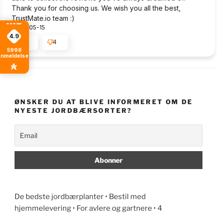
Thank you for choosing us. We wish you all the best,
TrustMate.io team :)
2024-05-15
4.9
4
4
5998
anmeldelser
ØNSKER DU AT BLIVE INFORMERET OM DE
NYESTE JORDBÆRSORTER?
De bedste jordbærplanter • Bestil med
hjemmelevering • For avlere og gartnere • 4