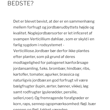
BEDSTE?
Det er blevet bevist, at der er en sammenhæng
mellem forfrugt og jordbærudbyttets højde og
kvalitet. Noglejordbærsorter er let inficeret af
svampen Verticillium dahliae , som er skyld i en
farlig sygdom i rodsystemet -
Verticilliose.Jordbær bør derfor ikke plantes
efter planter, som på grund af deres
modtagelighed for patogenet kanforårsage
jordansamling, f.eks. brombær, hindbær, ribs,
kartofler, tomater, agurker, brassica og
naturligvis jordbær.en god forfrugt vil være
bælgfrugter (lupin, ærter, bønner, vikke), løg
samt rodfrugter (gulerødder, persille,
selleri,roer). Og fremragende forafgrøder er
korn, raps, sennep ogopmærksomhed: fløjl. Især
sennep og fløjl, takket væreden