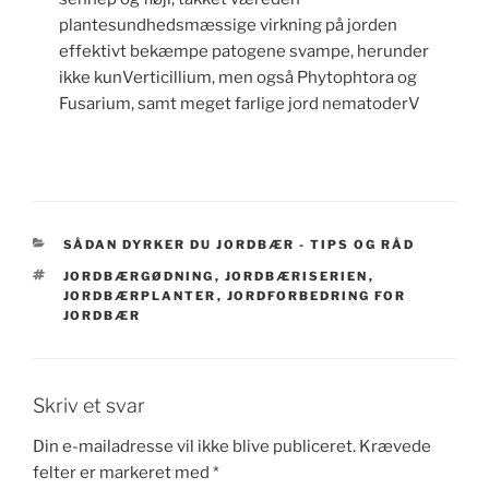
plantesundhedsmæssige virkning på jorden
effektivt bekæmpe patogene svampe, herunder
ikke kunVerticillium, men også Phytophtora og
Fusarium, samt meget farlige jord nematoderV
KATEGORIER
SÅDAN DYRKER DU JORDBÆR - TIPS OG RÅD
TAGS
JORDBÆRGØDNING
,
JORDBÆRISERIEN
,
JORDBÆRPLANTER
,
JORDFORBEDRING FOR
JORDBÆR
Skriv et svar
Din e-mailadresse vil ikke blive publiceret.
Krævede
felter er markeret med
*