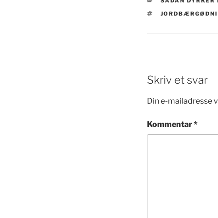
KATEGORIER
SÅDAN DYRKER 
TAGS
JORDBÆRGØDN
Skriv et svar
Din e-mailadresse vi
Kommentar
*