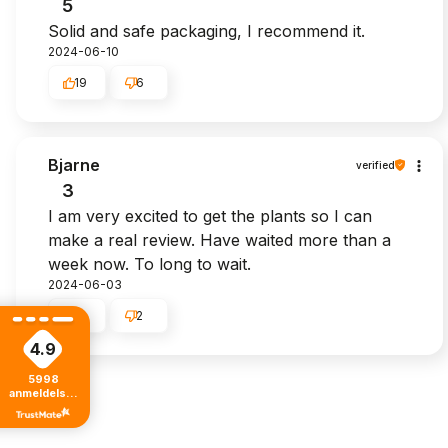
5
Solid and safe packaging, I recommend it.
2024-06-10
19
6
Bjarne
verified
3
I am very excited to get the plants so I can
make a real review. Have waited more than a
week now. To long to wait.
2024-06-03
5
2
4.9
5998
anmeldelser
fra alle tider