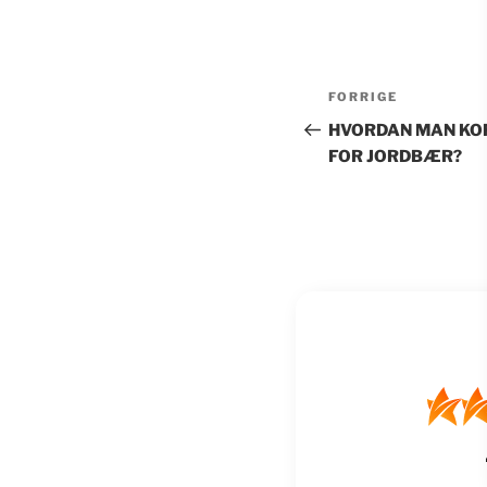
Indlægsnavi
Forrige
FORRIGE
indlæg
HVORDAN MAN KO
FOR JORDBÆR?