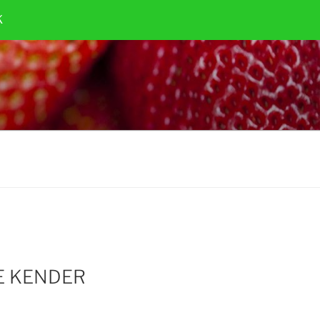
K
E KENDER