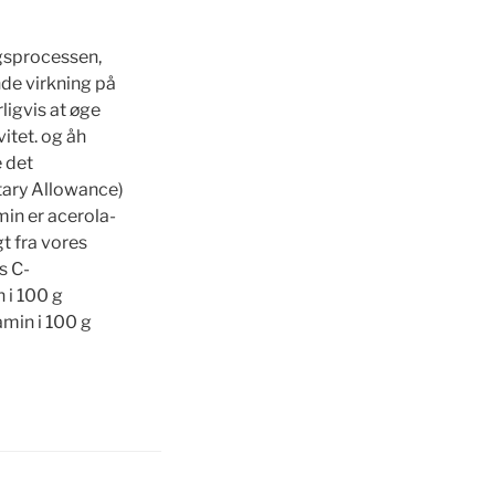
ngsprocessen,
nde virkning på
ligvis at øge
itet. og åh
e det
ary Allowance)
min er acerola-
t fra vores
s C-
 i 100 g
min i 100 g