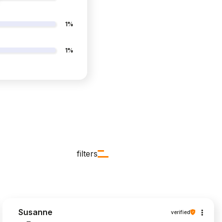
1%
1%
filters
Susanne
verified