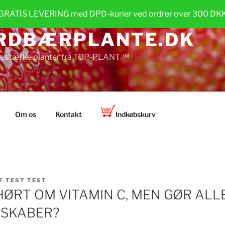
GRATIS LEVERING med DPD-kurier ved ordrer over 300 DK
RDBÆRPLANTE.DK
g stærke planter fra TOP-PLANT ™
Om os
Kontakt
Indkøbskurv
F
TEST TEST
HØRT OM VITAMIN C, MEN GØR ALL
NSKABER?