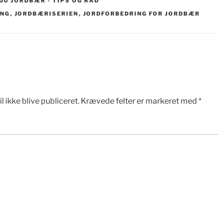
DU JORDBÆR - TIPS OG RÅD
ING
,
JORDBÆRISERIEN
,
JORDFORBEDRING FOR JORDBÆR
l ikke blive publiceret.
Krævede felter er markeret med
*