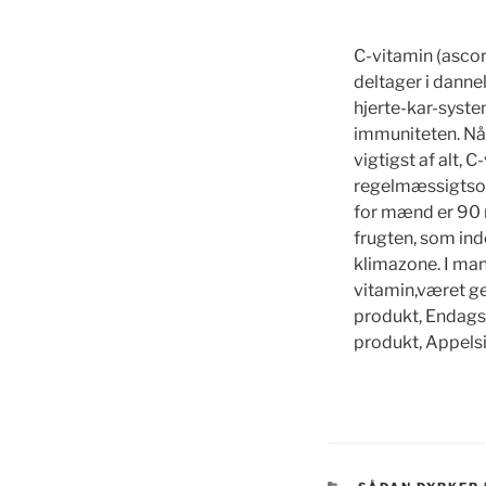
C-vitamin (ascor
deltager i danne
hjerte-kar-syste
immuniteten. Nå
vigtigst af alt, 
regelmæssigtso
for mænd er 90 m
frugten, som ind
klimazone. I man
vitamin,været ge
produkt, Endagsb
produkt, Appels