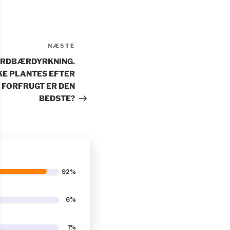
NÆSTE
Næste
indlæg
ORDBÆRDYRKNING.
KE PLANTES EFTER
FORFRUGT ER DEN
BEDSTE?
92%
6%
1%