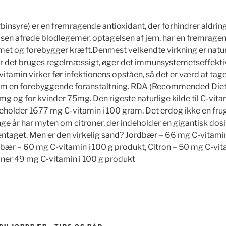
binsyre) er en fremragende antioxidant, der forhindrer aldri
lsen afrøde blodlegemer, optagelsen af jern, har en fremrage
met og forebygger kræft.Denmest velkendte virkning er natur
r det bruges regelmæssigt, øger det immunsystemetseffektiv
C-vitamin virker før infektionens opståen, så det er værd at tag
m en forebyggende foranstaltning. RDA (Recommended Diet
g og for kvinder 75mg. Den rigeste naturlige kilde til C-vita
eholder 1677 mg C-vitamin i 100 gram. Det erdog ikke en frug
ge år har myten om citroner, der indeholder en gigantisk dosi
ntaget. Men er den virkelig sand? Jordbær – 66 mg C-vitamin
ær – 60 mg C-vitamin i 100 g produkt, Citron – 50 mg C-vita
iner 49 mg C-vitamin i 100 g produkt