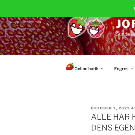
Videre
til
indhold
JO
Sunde o
Online butik
Engros
UDGIVET
OKTOBER 7, 2023
A
DEN
ALLE HAR 
DENS EGE