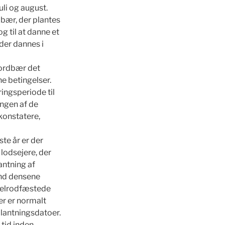
uli og august.
dbær, der plantes
g til at danne et
der dannes i
jordbær det
e betingelser.
ingsperiode til
ingen af de
konstatere,
ste år er der
lodsejere, der
antning af
end densene
 velrodfæstede
er er normalt
plantningsdatoer.
 tid inden