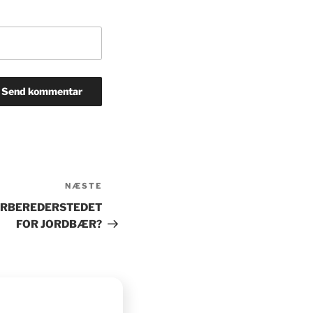
NÆSTE
Næste
indlæg
ORBEREDERSTEDET
FOR JORDBÆR?