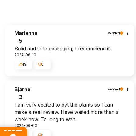
Marianne
verified
5
Solid and safe packaging, I recommend it.
2024-06-10
19
6
Bjarne
verified
3
I am very excited to get the plants so I can
make a real review. Have waited more than a
week now. To long to wait.
2024-06-03
5
2