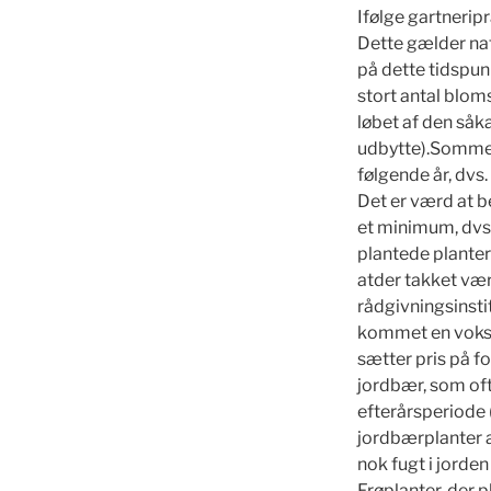
Ifølge gartneripr
Dette gælder nat
på dette tidspunk
stort antal blom
løbet af den såka
udbytte).Sommerp
følgende år, dvs
Det er værd at 
et minimum, dvs.
plantede planter
atder takket vær
rådgivningsinstit
kommet en vokse
sætter pris på 
jordbær, som oft
efterårsperiode 
jordbærplanter a
nok fugt i jorde
Frøplanter, der p