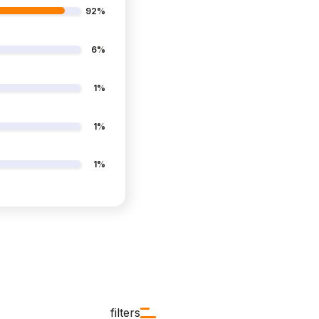
92%
6%
1%
1%
1%
filters