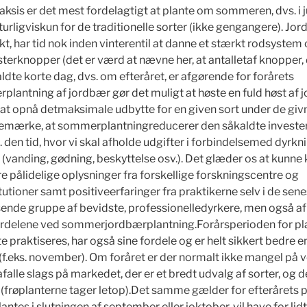
aksis er det mest fordelagtigt at plante om sommeren, dvs. i j
urligviskun for de traditionelle sorter (ikke gengangere). Jor
t, har tid nok inden vinterentil at danne et stærkt rodsystem o
sterknopper (det er værd at nævne her, at antalletaf knopper, 
ldte korte dag, dvs. om efteråret, er afgørende for forårets
lantning af jordbær gør det muligt at høste en fuld høst af 
. at opnå detmaksimale udbytte for en given sort under de givn
bemærke, at sommerplantningreducerer den såkaldte invester
 den tid, hvor vi skal afholde udgifter i forbindelsemed dyrkn
 (vanding, gødning, beskyttelse osv.). Det glæder os at kunne 
e pålidelige oplysninger fra forskellige forskningscentre og
utioner samt positiveerfaringer fra praktikerne selv i de sene
nde gruppe af bevidste, professionelledyrkere, men også af 
fordelene ved sommerjordbærplantning.Forårsperioden for pl
e praktiseres, har også sine fordele og er helt sikkert bedre 
(f.eks. november). Om foråret er der normalt ikke mangel på
falle slags på markedet, der er et bredt udvalg af sorter, og d
n (frøplanterne tager letop).Det samme gælder for efterårets 
lantes i slutningen af september eller ioktober, vil have for lidt