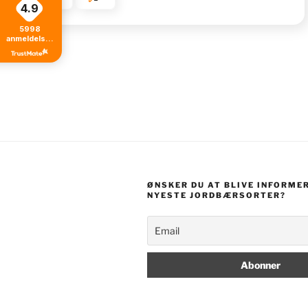
4.9
5998
anmeldelser
fra alle tider
ØNSKER DU AT BLIVE INFORME
NYESTE JORDBÆRSORTER?