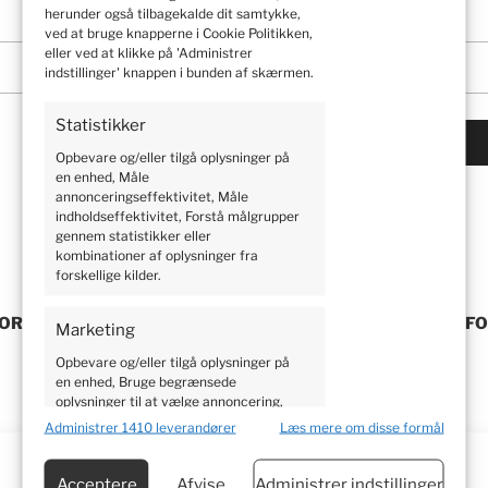
herunder også tilbagekalde dit samtykke,
ved at bruge knapperne i Cookie Politikken,
eller ved at klikke på 'Administrer
indstillinger' knappen i bunden af skærmen.
Statistikker
Opbevare og/eller tilgå oplysninger på
en enhed, Måle
annonceringseffektivitet, Måle
indholdseffektivitet, Forstå målgrupper
gennem statistikker eller
kombinationer af oplysninger fra
gation
forskellige kilder.
 JORDBÆRRENE VANDES?
HVORDAN MAN KORREKT F
Marketing
Opbevare og/eller tilgå oplysninger på
en enhed, Bruge begrænsede
oplysninger til at vælge annoncering,
Oprette profiler til tilpasset
Administrer 1410 leverandører
Læs mere om disse formål
annoncering, Bruge profiler til at vælge
tilpasset annoncering, Oprette profiler
for at tilpasse indhold, Bruge profiler til
Acceptere
Afvise
Administrer indstillinger