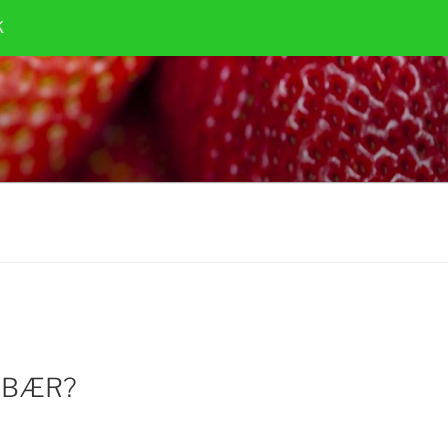
K
DBÆR?