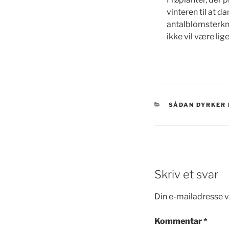
vinteren til at 
antalblomsterknop
ikke vil være li
KATEGORIER
SÅDAN DYRKER 
Skriv et svar
Din e-mailadresse vi
Kommentar
*