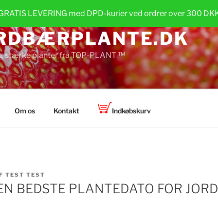
GRATIS LEVERING med DPD-kurier ved ordrer over 300 DK
RDBÆRPLANTE.DK
g stærke planter fra TOP-PLANT ™
Om os
Kontakt
Indkøbskurv
F
TEST TEST
EN BEDSTE PLANTEDATO FOR JOR