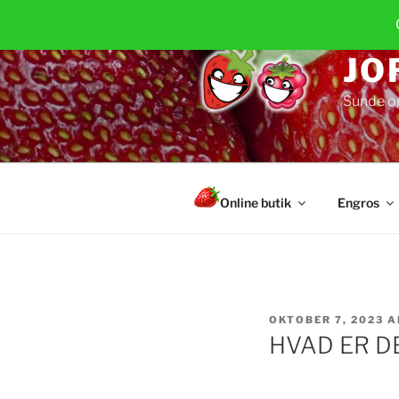
Videre
til
indhold
JO
Sunde o
Online butik
Engros
UDGIVET
OKTOBER 7, 2023
A
DEN
HVAD ER D