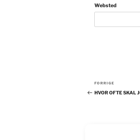
Websted
Indlægsnavi
Forrige
FORRIGE
indlæg
HVOR OFTE SKAL