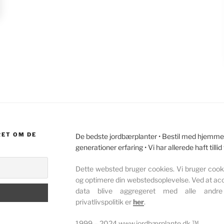
RET OM DE
De bedste jordbærplanter • Bestil med hjemmele
generationer erfaring • Vi har allerede haft tillid
Dette websted bruger cookies. Vi bruger cookie
og optimere din webstedsoplevelse. Ved at acc
data blive aggregeret med alle andre
privatlivspolitik er
her
.
1999 – 2024 www.jordbærplante.dk ™