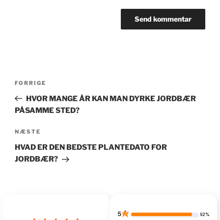
Indlægsnavigation
Forrige
FORRIGE
indlæg
HVOR MANGE ÅR KAN MAN DYRKE JORDBÆR
PÅSAMME STED?
Næste
NÆSTE
indlæg
HVAD ER DEN BEDSTE PLANTEDATO FOR
JORDBÆR?
5
92%