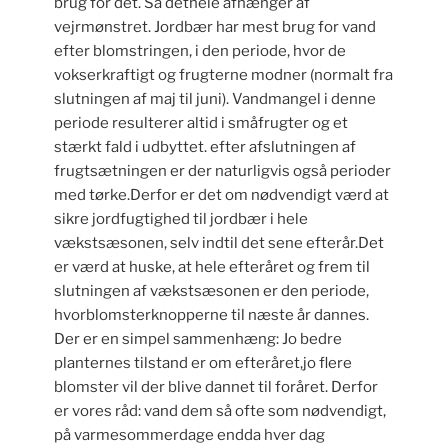
brug for det. Så dethele afhænger af
vejrmønstret. Jordbær har mest brug for vand
efter blomstringen, i den periode, hvor de
vokserkraftigt og frugterne modner (normalt fra
slutningen af maj til juni). Vandmangel i denne
periode resulterer altid i småfrugter og et
stærkt fald i udbyttet. efter afslutningen af
frugtsætningen er der naturligvis også perioder
med tørke.Derfor er det om nødvendigt værd at
sikre jordfugtighed til jordbær i hele
vækstsæsonen, selv indtil det sene efterår.Det
er værd at huske, at hele efteråret og frem til
slutningen af vækstsæsonen er den periode,
hvorblomsterknopperne til næste år dannes.
Der er en simpel sammenhæng: Jo bedre
planternes tilstand er om efteråret,jo flere
blomster vil der blive dannet til foråret. Derfor
er vores råd: vand dem så ofte som nødvendigt,
på varmesommerdage endda hver dag