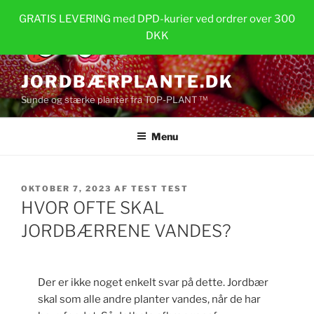
Videre
GRATIS LEVERING med DPD-kurier ved ordrer over 300
til
DKK
indhold
JORDBÆRPLANTE.DK
Sunde og stærke planter fra TOP-PLANT ™
Menu
UDGIVET
OKTOBER 7, 2023
AF
TEST TEST
DEN
HVOR OFTE SKAL
JORDBÆRRENE VANDES?
Der er ikke noget enkelt svar på dette. Jordbær
skal som alle andre planter vandes, når de har