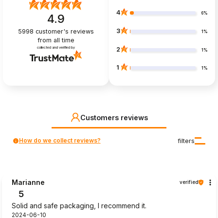
4
6%
4.9
3
5998
customer's reviews
1%
from all time
collected and verified by
2
1%
1
1%
Customers reviews
How do we collect reviews?
filters
Marianne
verified
5
Solid and safe packaging, I recommend it.
2024-06-10