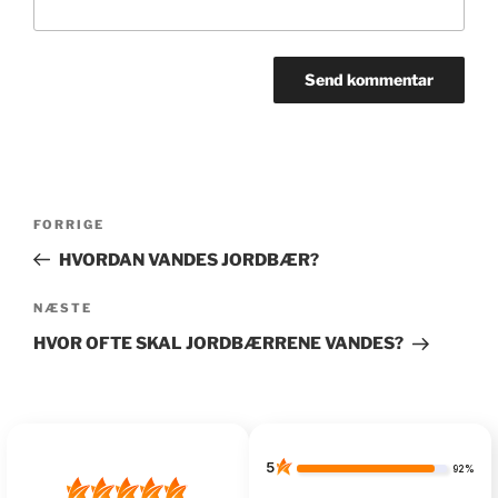
Indlægsnavigation
Forrige
FORRIGE
indlæg
HVORDAN VANDES JORDBÆR?
Næste
NÆSTE
indlæg
HVOR OFTE SKAL JORDBÆRRENE VANDES?
5
92%