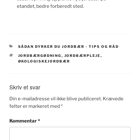
etandet, bedre forberedt sted.
KATEGORIER
SÅDAN DYRKER DU JORDBÆR - TIPS OG RÅD
TAGS
JORDBÆRGØDNING
,
JORDBÆRPLEJE
,
ØKOLOGISKEJORDBÆR
Skriv et svar
Din e-mailadresse vil ikke blive publiceret.
Krævede
felter er markeret med
*
Kommentar
*