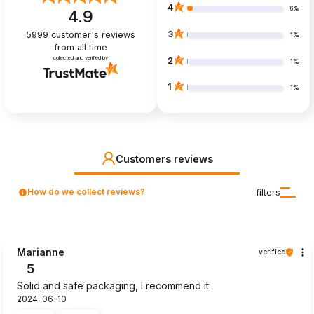
4
6%
4.9
3
5999
customer's reviews
1%
from all time
collected and verified by
2
1%
1
1%
Customers reviews
How do we collect reviews?
filters
Marianne
verified
5
Solid and safe packaging, I recommend it.
2024-06-10