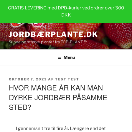
Videre
GRATIS LEVERING med DPD-kurier ved ordrer over 300
til
DKK
indhold
JORDBÆRPLANTE.DK
Sunde og stærke planter fra TOP-PLANT ™
Menu
UDGIVET
OKTOBER 7, 2023
AF
TEST TEST
DEN
HVOR MANGE ÅR KAN MAN
DYRKE JORDBÆR PÅSAMME
STED?
I gennemsnit tre til fire år. Længere end det