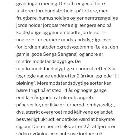
giver ingen mening. Det afhænger af flere
faktorer: Jordbundsforhold -på lettere, men
frugtbare, humusholdige og gennemtrængelige
jorde holder jordbærrene sig længere end på
kolde,tunge og gennemblødte jorde. sort –
nogle sorter er mere modstandsdygtige over
for jordnematoder ogrodsygdomme (f.e k s . den
gamle, gode Senga Sengana), og andre er
mindre modstandsdygtige. De
mindremodstandsdygtige er normalt efter 3 år
(og nogle gange endda efter 2 år) kun egnede “til
pløjning”. Meremodstandsdygtige sorter kan
bære frugt på et sted i 4 år, og nogle gange
endda 5 år. graden af ukrudtsangreb –
påparceller, der ikke er forberedt omhyggeligt,
dvs. stærkt overgroet med kålhvene og andet
besværligt ukrudt, er detikke værd at bekymre
sig om. Det er bedre f.eks. efter 2 år at fjerne en
sådan dyrkning og plante nye jordbær på