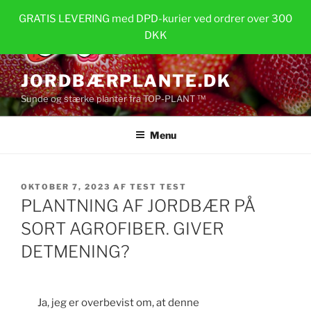
Videre
GRATIS LEVERING med DPD-kurier ved ordrer over 300
til
DKK
indhold
JORDBÆRPLANTE.DK
Sunde og stærke planter fra TOP-PLANT ™
Menu
UDGIVET
OKTOBER 7, 2023
AF
TEST TEST
DEN
PLANTNING AF JORDBÆR PÅ
SORT AGROFIBER. GIVER
DETMENING?
Ja, jeg er overbevist om, at denne