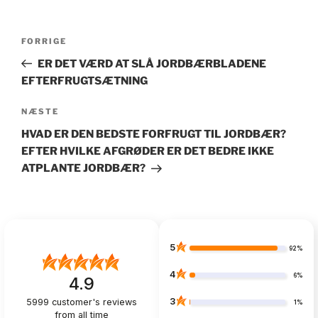
Indlægsnavigation
Forrige
FORRIGE
indlæg
ER DET VÆRD AT SLÅ JORDBÆRBLADENE
EFTERFRUGTSÆTNING
Næste
NÆSTE
indlæg
HVAD ER DEN BEDSTE FORFRUGT TIL JORDBÆR?
EFTER HVILKE AFGRØDER ER DET BEDRE IKKE
ATPLANTE JORDBÆR?
5
92%
4
6%
4.9
3
5999
customer's reviews
1%
from all time