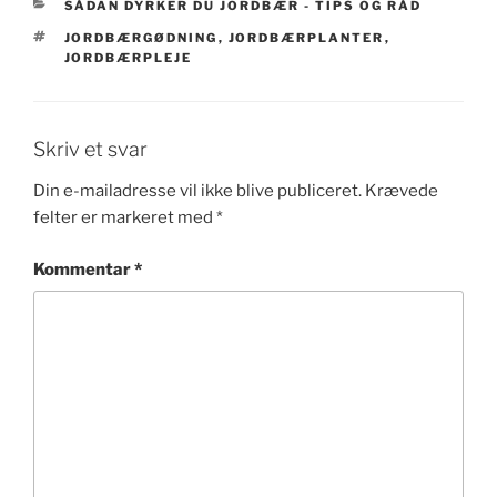
KATEGORIER
SÅDAN DYRKER DU JORDBÆR - TIPS OG RÅD
TAGS
JORDBÆRGØDNING
,
JORDBÆRPLANTER
,
JORDBÆRPLEJE
Skriv et svar
Din e-mailadresse vil ikke blive publiceret.
Krævede
felter er markeret med
*
Kommentar
*