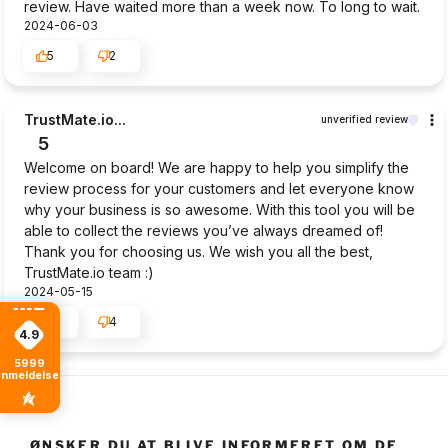
review. Have waited more than a week now. To long to wait.
2024-06-03
5
2
TrustMate.io...
unverified review
5
Welcome on board! We are happy to help you simplify the
review process for your customers and let everyone know
why your business is so awesome. With this tool you will be
able to collect the reviews you’ve always dreamed of!
Thank you for choosing us. We wish you all the best,
TrustMate.io team :)
2024-05-15
4
4
4.9
5999
anmeldelser
ØNSKER DU AT BLIVE INFORMERET OM DE