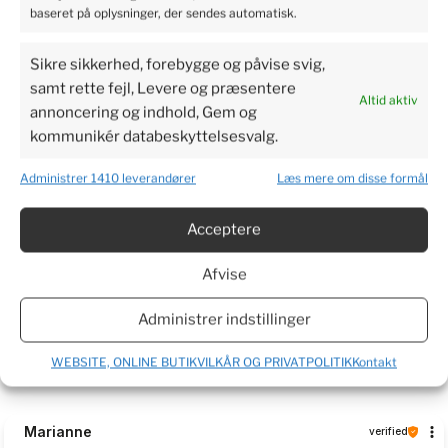
baseret på oplysninger, der sendes automatisk.
5
92%
Sikre sikkerhed, forebygge og påvise svig,
4
samt rette fejl, Levere og præsentere
6%
4.9
Altid aktiv
annoncering og indhold, Gem og
3
5999
customer's reviews
1%
kommunikér databeskyttelsesvalg.
from all time
collected and verified by
2
1%
Administrer 1410 leverandører
Læs mere om disse formål
1
1%
Acceptere
Afvise
Customers reviews
Administrer indstillinger
How do we collect reviews?
filters
WEBSITE, ONLINE BUTIKVILKÅR OG PRIVATPOLITIK
Kontakt
Marianne
verified