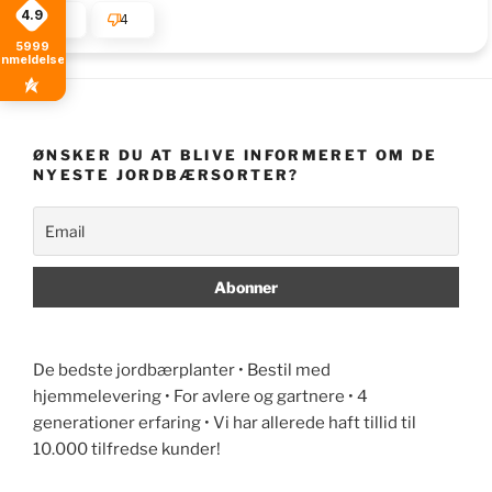
4.9
4
4
5999
anmeldelser
ØNSKER DU AT BLIVE INFORMERET OM DE
NYESTE JORDBÆRSORTER?
De bedste jordbærplanter • Bestil med
hjemmelevering • For avlere og gartnere • 4
generationer erfaring • Vi har allerede haft tillid til
10.000 tilfredse kunder!