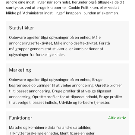
ændre dine indstillinger når som helst, herunder også tilbagekalde dit
samtykke, ved at bruge knapperne i Cookie Politikken, eller ved at
klikke på 'Administrer indstillinger' knappen i bunden af skærmen.
Statistikker
Opbevare og/eller tilgå oplysninger på en enhed, Måle
annonceringseffektivitet, Måle indholdseffektivitet, Forstå
målgrupper gennem statistikker eller kombinationer af
oplysninger fra forskellige kilder.
Indlægsnavigation
Forrige
FORRIGE
indlæg
Marketing
SÆDSKIFTE VED JORDBÆRDYRKNING.
HVILKEAFGRØDER BØR IKKE PLANTES EFTER
Opbevare og/eller tilgå oplysninger på en enhed, Bruge
JORDBÆR?HVILKEN FORFRUGT ER DEN BEDSTE?
begrænsede oplysninger til at vælge annoncering, Oprette profiler
til tilpasset annoncering, Bruge profiler til at vælge tilpasset
annoncering, Oprette profiler for at tilpasse indhold, Bruge profiler
Næste
NÆSTE
til at vælge tilpasset indhold, Udvikle og forbedre tjenester.
indlæg
PLANTNING AF JORDBÆR PÅ SORT AGROFIBER.
GIVER DETMENING?
Funktioner
Altid aktiv
Matche og kombinere data fra andre datakilder,
Tilknytte forskellige enheder, Identificere enheder