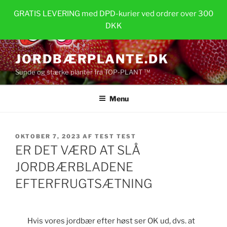
Videre
GRATIS LEVERING med DPD-kurier ved ordrer over 300
til
DKK
indhold
JORDBÆRPLANTE.DK
Sunde og stærke planter fra TOP-PLANT ™
Menu
UDGIVET
OKTOBER 7, 2023
AF
TEST TEST
DEN
ER DET VÆRD AT SLÅ
JORDBÆRBLADENE
EFTERFRUGTSÆTNING
Hvis vores jordbær efter høst ser OK ud, dvs. at