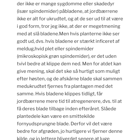
der ikke er mange sygdomme eller skadedyr
(især spindemider) påbladene, at jordbærrene
ikke er alt for ukrudtet, og at de ser ud til at være
i god form, tror jeg ikke, at der er megetmening
med at slå bladene.Men hvis planterne ikke ser
godt ud, dvs. hvis bladene er stærkt inficeret af
meldug,hvid plet eller spindemider
(mikroskopisk grøn spindemider), er det uden
tvivl bedre at klippe dem ned. Men for atdet kan
give mening, skal det ske så hurtigt som muligt
efter høsten, og de afskårne blade skal sammen
medukrudtet fjernes fra plantagen med det
samme. Hvis bladene klippes tidligt, får
jordbærrene mere tid til atregenerere, dvs. til at
få deres blade tilbage inden efteråret. Slåede
plantedele kan være en smittekilde
fornyudsprungne blade. Derfor vil det være
bedre for afgrøden, jo hurtigere vi fjerner denne
kilde, og jo lettere bliverdet senere at luge