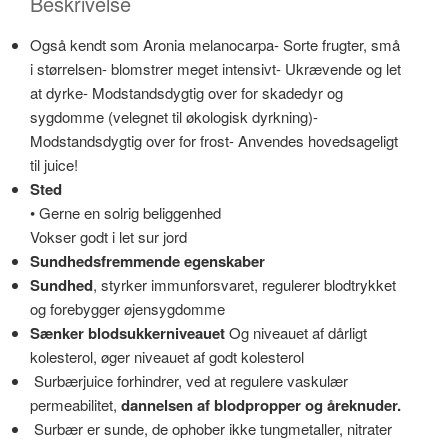
Beskrivelse
Også kendt som Aronia melanocarpa- Sorte frugter, små
i størrelsen- blomstrer meget intensivt- Ukrævende og let
at dyrke- Modstandsdygtig over for skadedyr og
sygdomme (velegnet til økologisk dyrkning)-
Modstandsdygtig over for frost- Anvendes hovedsageligt
til juice!
Sted
• Gerne en solrig beliggenhed
Vokser godt i let sur jord
Sundhedsfremmende egenskaber
Sundhed
, styrker immunforsvaret, regulerer blodtrykket
og forebygger øjensygdomme
Sænker blodsukkerniveauet
Og niveauet af dårligt
kolesterol, øger niveauet af godt kolesterol
Surbærjuice forhindrer, ved at regulere vaskulær
permeabilitet,
dannelsen af blodpropper og åreknuder
.
Surbær er sunde, de ophober ikke tungmetaller, nitrater