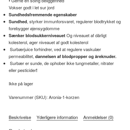
• Gerne en solrig beliggenhed
Vokser godt i let sur jord
Sundhedsfremmende egenskaber
Sundhed
, styrker immunforsvaret, regulerer blodtrykket og
forebygger øjensygdomme
Sænker blodsukkerniveauet
Og niveauet af dårligt
kolesterol, øger niveauet af godt kolesterol
Surbærjuice forhindrer, ved at regulere vaskulær
permeabilitet,
dannelsen af blodpropper og åreknuder
.
Surbær er sunde, de ophober ikke tungmetaller, nitrater
eller pesticider
!
Ikke på lager
Varenummer (SKU):
Aronia-1-korzen
Beskrivelse
Yderligere information
Anmeldelser (0)