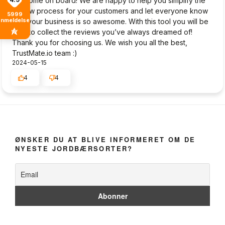
Welcome on board! We are happy to help you simplify the
review process for your customers and let everyone know
5999
anmeldelser
why your business is so awesome. With this tool you will be
able to collect the reviews you’ve always dreamed of!
Thank you for choosing us. We wish you all the best,
TrustMate.io team :)
2024-05-15
4
4
ØNSKER DU AT BLIVE INFORMERET OM DE
NYESTE JORDBÆRSORTER?