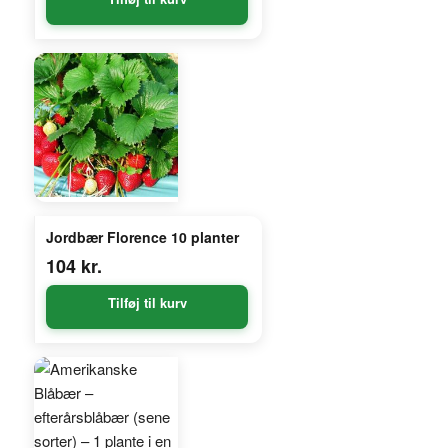
Jordbær Florence 10 planter
104
kr.
Tilføj til kurv