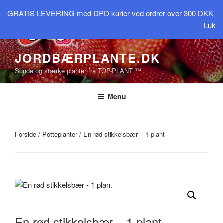
Videre
GRATIS LEVERING med DPD-kurier ved ordrer over 300 DKK
til
Luk
indhold
JORDBÆRPLANTE.DK
Sunde og stærke planter fra TOP-PLANT ™
Menu
Forside
/
Potteplanter
/ En rød stikkelsbær – 1 plant
En rød stikkelsbær – 1 plant