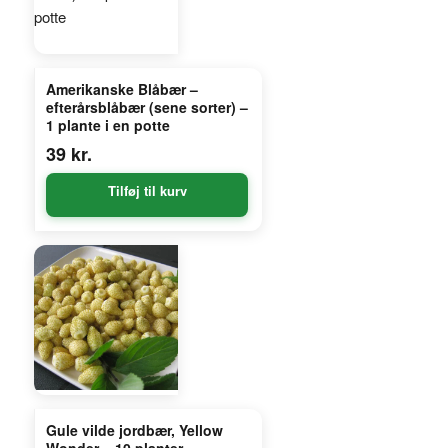
Amerikanske Blåbær –
efterårsblåbær (sene sorter) –
1 plante i en potte
39
kr.
Tilføj til kurv
Gule vilde jordbær, Yellow
Wonder – 10 planter