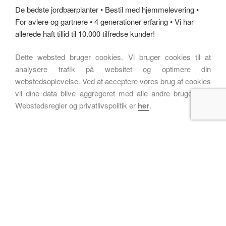
De bedste jordbærplanter • Bestil med hjemmelevering •
For avlere og gartnere • 4 generationer erfaring • Vi har
allerede haft tillid til 10.000 tilfredse kunder!
Dette websted bruger cookies. Vi bruger cookies til at
analysere trafik på websitet og optimere din
webstedsoplevelse. Ved at acceptere vores brug af cookies
vil dine data blive aggregeret med alle andre brugerdata.
Webstedsregler og privatlivspolitik er
her
.
1999 – 2024 www.jordbærplante.dk ™
WEBSITE, ONLINE BUTIKVILKÅR OG PRIVATPOLITIK
Drevet af WordPress