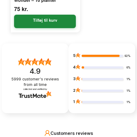
75
kr.
Tilføj til kurv
5
92%
4
6%
4.9
3
5999
customer's reviews
1%
from all time
collected and verified by
2
1%
1
1%
Customers reviews