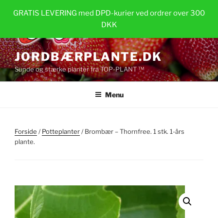
Videre
GRATIS LEVERING med DPD-kurier ved ordrer over 300
til
DKK
indhold
JORDBÆRPLANTE.DK
Sunde og stærke planter fra TOP-PLANT ™
Menu
Forside
/
Potteplanter
/ Brombær – Thornfree. 1 stk. 1-års
plante.