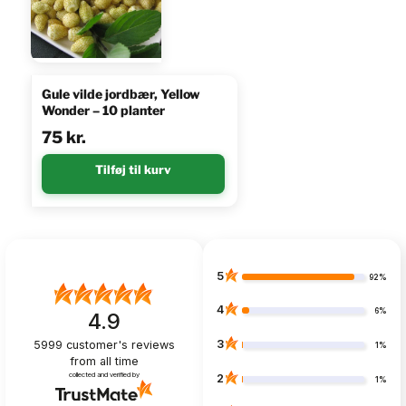
Gule vilde jordbær, Yellow
Wonder – 10 planter
75
kr.
Tilføj til kurv
5
92%
4
6%
4.9
3
5999
customer's reviews
1%
from all time
collected and verified by
2
1%