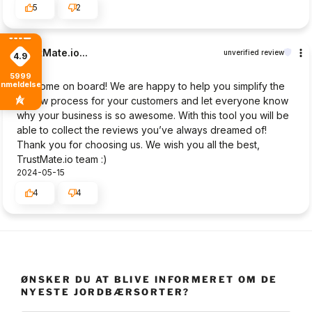
5
2
TrustMate.io...
unverified review
4.9
5
5999
anmeldelser
Welcome on board! We are happy to help you simplify the
review process for your customers and let everyone know
why your business is so awesome. With this tool you will be
able to collect the reviews you’ve always dreamed of!
Thank you for choosing us. We wish you all the best,
TrustMate.io team :)
2024-05-15
4
4
ØNSKER DU AT BLIVE INFORMERET OM DE
NYESTE JORDBÆRSORTER?